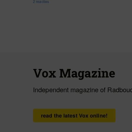
2 reacties
Vox Magazine
Independent magazine of Radboud
read the latest Vox online!