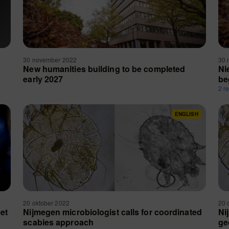
30 november 2022
30 
New humanities building to be completed
Ni
early 2027
be
2 r
ENGLISH
20 oktober 2022
20 
et
Nijmegen microbiologist calls for coordinated
Ni
scabies approach
ge