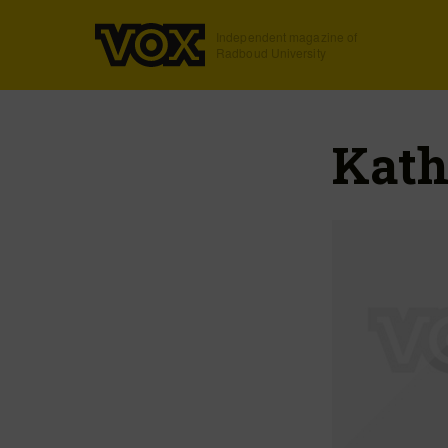
Independent magazine of
Radboud University
Kath