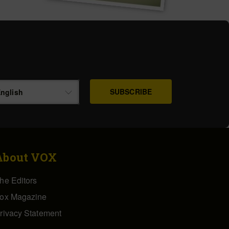
nglish
About VOX
he Editors
ox Magazine
rivacy Statement