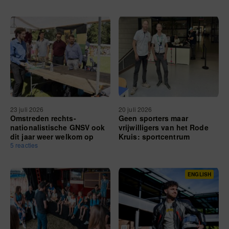
blootstellen aan
ultrarechtse criminelen?’
23 juli 2026
20 juli 2026
Omstreden rechts-
Geen sporters maar
nationalistische GNSV ook
vrijwilligers van het Rode
dit jaar weer welkom op
Kruis: sportcentrum
intromarkt Radboud
5 reacties
verandert in commandopost
Universiteit
voor Vierdaagse
ENGLISH