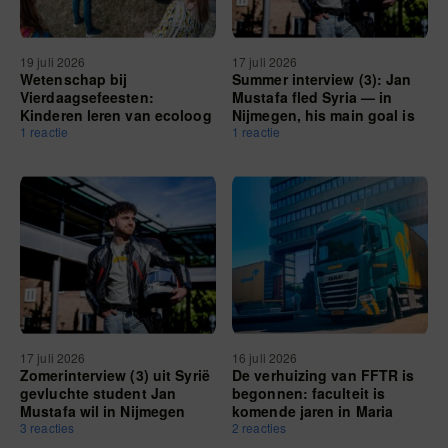
19 juli 2026
17 juli 2026
Wetenschap bij
Summer interview (3): Jan
Vierdaagsefeesten:
Mustafa fled Syria — in
Kinderen leren van ecoloog
Nijmegen, his main goal is
hoe onmisbaar bijen zijn
1 reactie
helping others
1 reactie
17 juli 2026
16 juli 2026
Zomerinterview (3) uit Syrië
De verhuizing van FFTR is
gevluchte student Jan
begonnen: faculteit is
Mustafa wil in Nijmegen
komende jaren in Maria
vooral anderen helpen
3 reacties
Montessorigebouw te
2 reacties
vinden