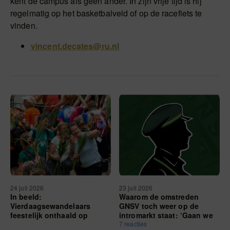
kent de campus als geen ander. In zijn vrije tijd is hij
regelmatig op het basketbalveld of op de racefiets te
vinden.
vincent.decates@ru.nl
24 juli 2026
23 juli 2026
In beeld:
Waarom de omstreden
Vierdaagsewandelaars
GNSV toch weer op de
feestelijk onthaald op
intromarkt staat: ‘Gaan we
bomvolle Via Gladiola
onze eerstejaars
7 reacties