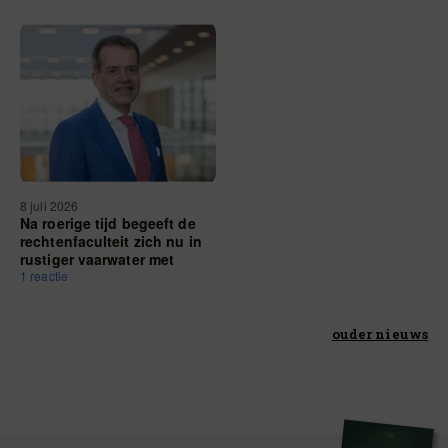
8 juli 2026
Na roerige tijd begeeft de
rechtenfaculteit zich nu in
rustiger vaarwater met
nieuwe decaan Frits-Joost
1 reactie
Beekhoven van den
Boezem
ouder nieuws