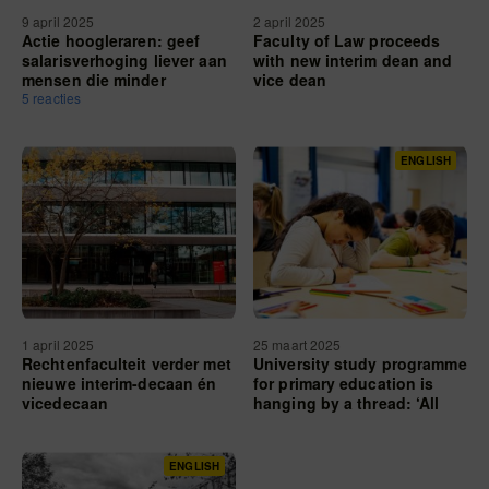
9 april 2025
2 april 2025
Actie hoogleraren: geef
Faculty of Law proceeds
salarisverhoging liever aan
with new interim dean and
mensen die minder
vice dean
verdienen
5 reacties
ENGLISH
1 april 2025
25 maart 2025
Rechtenfaculteit verder met
University study programme
nieuwe interim-decaan én
for primary education is
vicedecaan
hanging by a thread: ‘All
alarm bells should be going
off’
ENGLISH