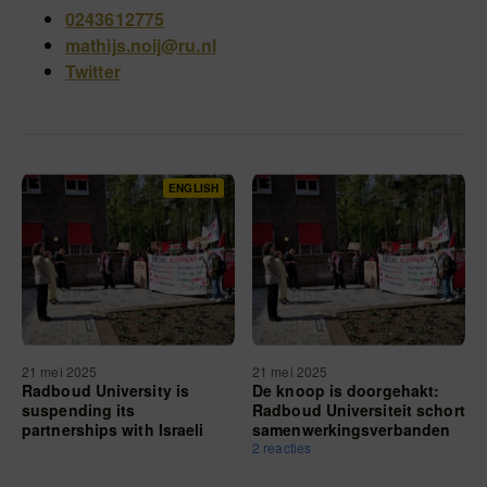
0243612775
mathijs.noij@ru.nl
Twitter
ENGLISH
21 mei 2025
21 mei 2025
Radboud University is
De knoop is doorgehakt:
suspending its
Radboud Universiteit schort
partnerships with Israeli
samenwerkingsverbanden
universities
met Israëlische
2 reacties
universiteiten op