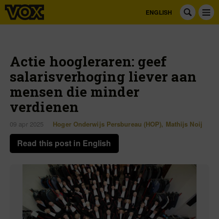
ENGLISH
Actie hoogleraren: geef
salarisverhoging liever aan
mensen die minder
verdienen
09 apr 2025
Hoger Onderwijs Persbureau (HOP)
,
Mathijs Noij
Read this post in English