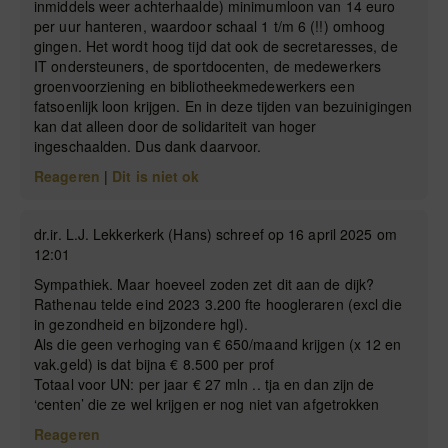
inmiddels weer achterhaalde) minimumloon van 14 euro
per uur hanteren, waardoor schaal 1 t/m 6 (!!) omhoog
gingen. Het wordt hoog tijd dat ook de secretaresses, de
IT ondersteuners, de sportdocenten, de medewerkers
groenvoorziening en bibliotheekmedewerkers een
fatsoenlijk loon krijgen. En in deze tijden van bezuinigingen
kan dat alleen door de solidariteit van hoger
ingeschaalden. Dus dank daarvoor.
Reageren
|
Dit is niet ok
dr.ir. L.J. Lekkerkerk (Hans) schreef op 16 april 2025 om
12:01
Sympathiek. Maar hoeveel zoden zet dit aan de dijk?
Rathenau telde eind 2023 3.200 fte hoogleraren (excl die
in gezondheid en bijzondere hgl).
Als die geen verhoging van € 650/maand krijgen (x 12 en
vak.geld) is dat bijna € 8.500 per prof
Totaal voor UN: per jaar € 27 mln .. tja en dan zijn de
‘centen’ die ze wel krijgen er nog niet van afgetrokken
Reageren