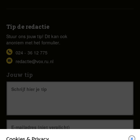
Tip de redactie
Stuur ons jouw tip! Dit kan ook
anoniem met het formulier.
024 - 36 12 775
redactie@vox.ru.nl
Jouw tip
Cookies & Privacy