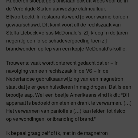
Rubberen stoeptegels ontstaan ook uit vrees voor de in
de Verenigde Staten aanwezige claimcultuur.
Bijvoorbeeld: in restaurants word je voor warme borden
gewaarschuwd. Dit komt voort uit de rechtszaak van
Stella Liebeck versus McDonald’s. Zij kreeg in de jaren
negentig een forse schadevergoeding toen zij
brandwonden opliep van een kopje McDonald’s-koffie.
Trouwens: vaak wordt onterecht gedacht dat er – in
navolging van een rechtszaak in de VS – in de
Nederlandse gebruiksaanwijzing van een magnetron
staat dat je er geen huisdieren in mag drogen. Dat is een
broodje aap. Wel een beetje Amerikaans vind ik dit: “Dit
apparaat is bedoeld om eten en drank te verwarmen. (…)
Het verwarmen van pantoffels (…) kan leiden tot risico
op verwondingen, ontbranding of brand.”
Ik bepaal graag zelf of ik, met in de magnetron