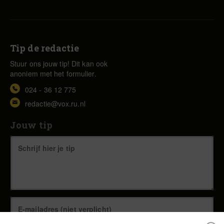
Tip de redactie
Stuur ons jouw tip! Dit kan ook
anoniem met het formulier.
024 - 36 12 775
redactie@vox.ru.nl
Jouw tip