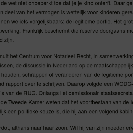
t de wet niet onbeperkt toe dat je je kind onterft. Daar g
en deel van het vermogen is wettelijk voor kinderen gere
en we iets vergelijkbaars: de legitieme portie. Het grote
uitwerking. Frankrijk beschermt die reserve doorgaans 
 zijn.
nuit het Centrum voor Notarieel Recht, in samenwerkin
issen, de discussie in Nederland op de maatschappelij
 houden, schrappen of veranderen van de legitieme port
d rapport over te schrijven. Daarop volgde een WODC
’s van de RUG. Onlangs liet demissionair staatssecretar
n de Tweede Kamer weten dat het voortbestaan van de l
lijk een politieke keuze is, die hij aan een volgend kabine
dot, althans naar haar zoon. Wil hij van zijn moeder er