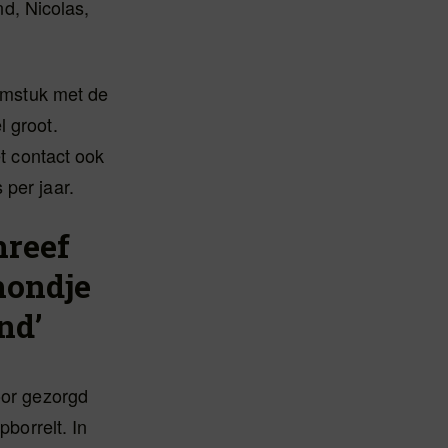
d, Nicolas,
oemstuk met de
l groot.
et contact ook
 per jaar.
hreef
hondje
nd’
oor gezorgd
pborrelt. In