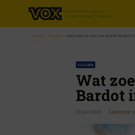
Onafhankelijk magazine
van de Radboud Universiteit
Home
»
Columns
»
Wat zoekt de zoon van Brigitte Bardot in 
COLUMN
Wat zoe
Bardot i
09 jan 2026
Lucienne v