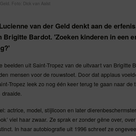
Geld. Foto: Dick van Aalst
ucienne van der Geld denkt aan de erfenis,
n Brigitte Bardot. 'Zoeken kinderen in een e
ng?'
e beelden uit Saint-Tropez van de uitvaart van Brigitte 
den mensen voor de rouwstoet. Door dat applaus voelde
aint-Tropez leek zo nog één keer terug te gaan naar de t
s draaide.
l: actrice, model, stijlicoon en later dierenbeschermste
ok’ viel haar zwaar. Ze sprak er zonder gêne over, over
inct. In haar autobiografie uit 1996 schreef ze ongeveer