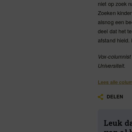
niet op zoek n
Zoeken kindere
alsnog een bee
deel dat het t
afstand hield.
Vox-columnist
Universiteit.
Lees alle colu
DELEN
Leuk da