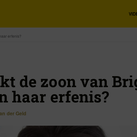
VID
haar erfenis?
kt de zoon van Bri
n haar erfenis?
an der Geld