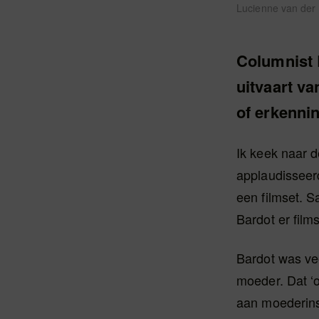
Lucienne van der 
Columnist L
uitvaart va
of erkenni
Ik keek naar d
applaudisseer
een filmset. S
Bardot er film
Bardot was vee
moeder. Dat ‘o
aan moederinst