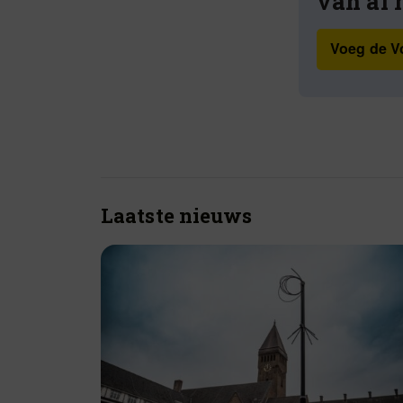
van al 
Voeg de Vo
Laatste nieuws