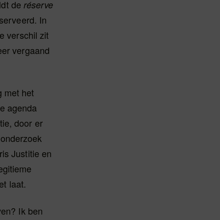
eldt de
réserve
serveerd. In
 verschil zit
meer vergaand
g met het
ke agenda
ie, door er
-onderzoek
is Justitie en
egitieme
t laat.
ven? Ik ben