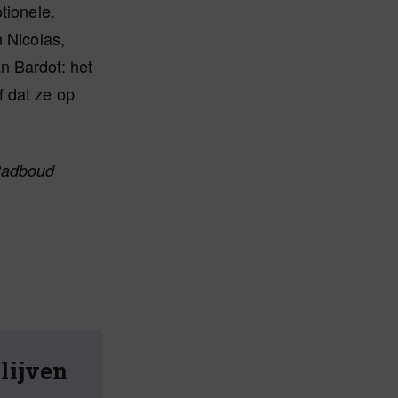
tionele.
n Nicolas,
n Bardot: het
f dat ze op
 Radboud
blijven