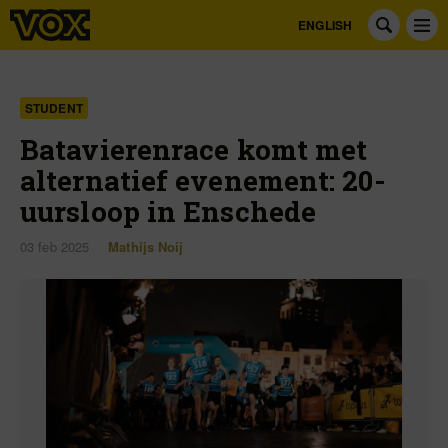
ENGLISH
STUDENT
Batavierenrace komt met
alternatief evenement: 20-
uursloop in Enschede
03 feb 2025
Mathijs Noij