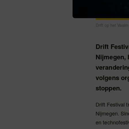
Drift op het Vasim
Drift Festi
Nijmegen, 
verandering
volgens or
stoppen.
Drift Festival 
Nijmegen. Sind
en technofesti