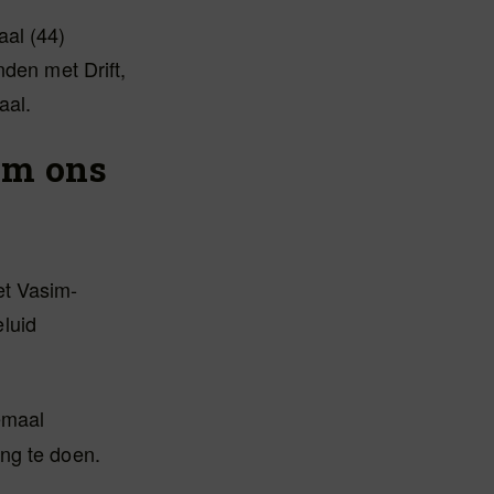
aal (44)
nden met Drift,
aal.
om ons
et Vasim-
luid
lemaal
ng te doen.