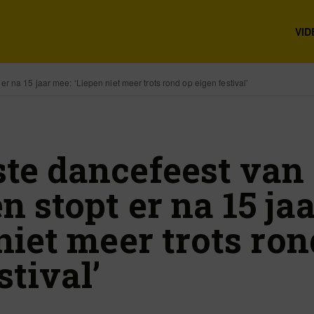
VID
 na 15 jaar mee: ‘Liepen niet meer trots rond op eigen festival’
te dancefeest van
 stopt er na 15 ja
niet meer trots ron
stival’