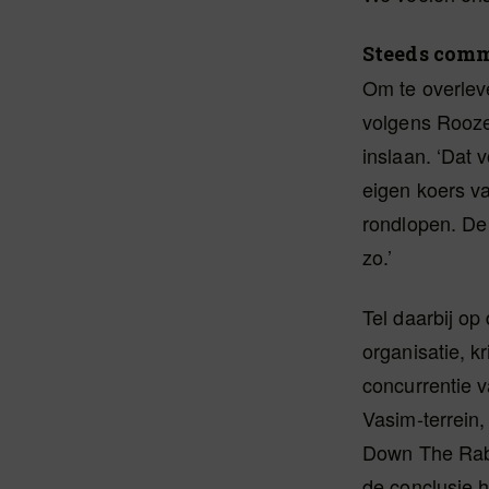
Steeds comm
Om te overleve
volgens Rooz
inslaan. ‘Dat 
eigen koers va
rondlopen. De
zo.’
Tel daarbij op
organisatie, k
concurrentie 
Vasim-terrein
Down The Rabb
de conclusie h