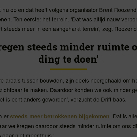
t nu op en dat heeft volgens organisator Brent Roozend
en. Ten eerste: het terrein. ‘Dat was altijd nauw verbo
t steeds meer in een aangeharkt terrein’, zegt Roozend
regen steeds minder ruimte 
ding te doen’
e area’s tussen bouwden, zijn deels neergehaald om h
zichtbaar te maken. Daardoor konden we ook minder ge
t is echt anders geworden’, verzucht de Drift-baas.
n er
. Dat is al
steeds meer betrokkenen bijgekomen
 maar we kregen daardoor steeds minder ruimte om ons di
daar niet meer thuis.’