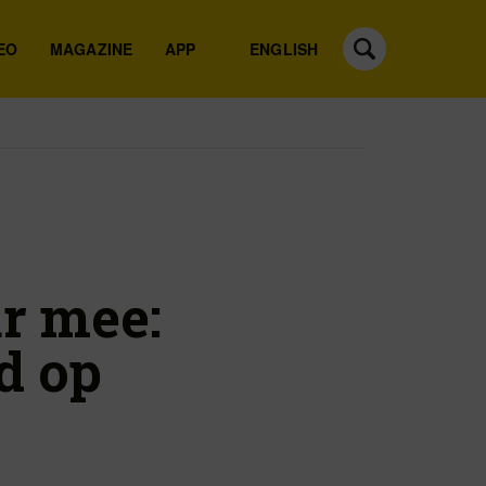
EO
MAGAZINE
APP
ENGLISH
ar mee:
d op