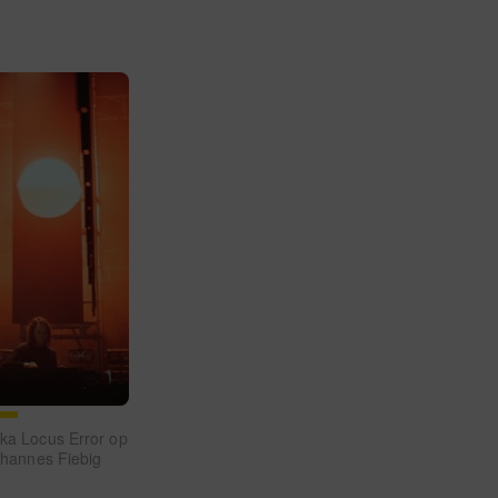
aka Locus Error op
Johannes Fiebig