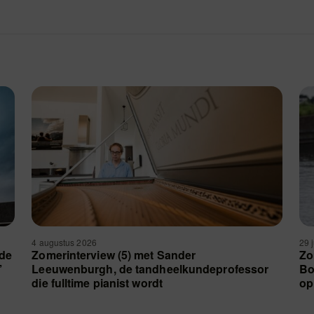
4 augustus 2026
29 
 de
Zomerinterview (5) met Sander
Zo
’
Leeuwenburgh, de tandheelkundeprofessor
Bo
die fulltime pianist wordt
op