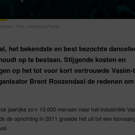
 terrein. Foto: Johannes Fiebig
val, het bekendste en best bezochte dancefe
houdt op te bestaan. Stijgende kosten en
en op het tot voor kort vertrouwde Vasim-te
ganisator Brent Roozendaal de redenen om
trok jaarlijks zo’n 10.000 mensen naar het industriële Vas
s de oprichting in 2011 groeide het uit tot een toonaa
val.