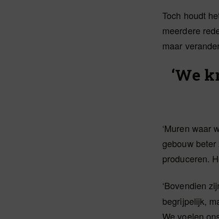
Toch houdt he
meerdere reden
maar verander
‘We k
‘Muren waar w
gebouw beter 
produceren. He
‘Bovendien zij
begrijpelijk,
We voelen ons 