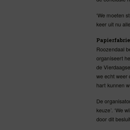
‘We moeten st
keer uit nu all
Papierfabri
Roozendaal ben
organiseert he
de Vierdaagse 
we echt weer 
hart kunnen w
De organisator
keuze’. ‘We wi
door dit beslui