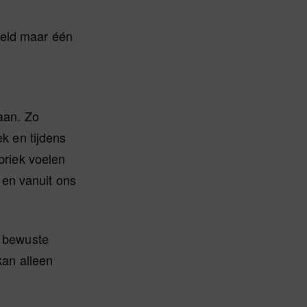
geld maar één
taan. Zo
ek en tijdens
briek voelen
 en vanuit ons
n bewuste
kan alleen