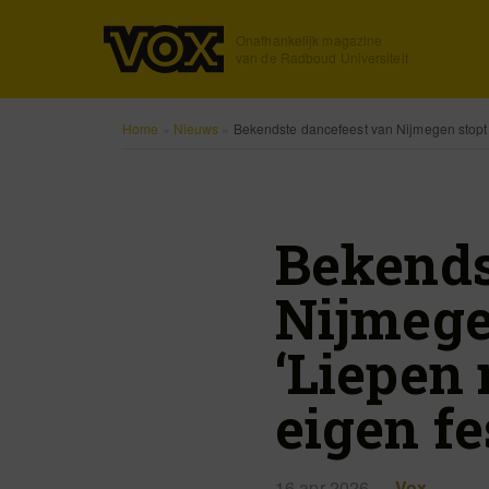
Onafhankelijk magazine
van de Radboud Universiteit
Home
»
Nieuws
»
Bekendste dancefeest van Nijmegen stopt er
Bekends
Nijmegen
‘Liepen 
eigen fe
16 apr 2026
Vox