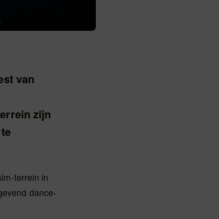
est van
rrein zijn
 te
im-terrein in
ngevend dance-