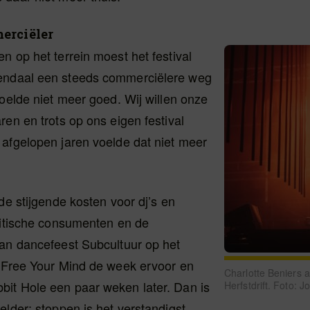
erciëler
n op het terrein moest het festival
endaal een steeds commerciëlere weg
voelde niet meer goed. Wij willen onze
ren en trots op ons eigen festival
 afgelopen jaren voelde dat niet meer
 de stijgende kosten voor dj’s en
ritische consumenten en de
van dancefeest Subcultuur op het
, Free Your Mind de week ervoor en
Charlotte Beniers 
it Hole een paar weken later. Dan is
Herfstdrift. Foto: 
elder: stoppen is het verstandigst.