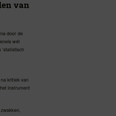
iden van
oma door de
teneis wél
‘statistisch
na kritiek van
het instrument
e zwakken,