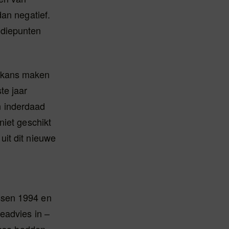
dan negatief.
udiepunten
g kans maken
te jaar
n inderdaad
niet geschikt
uit dit nieuwe
ssen 1994 en
eadvies in –