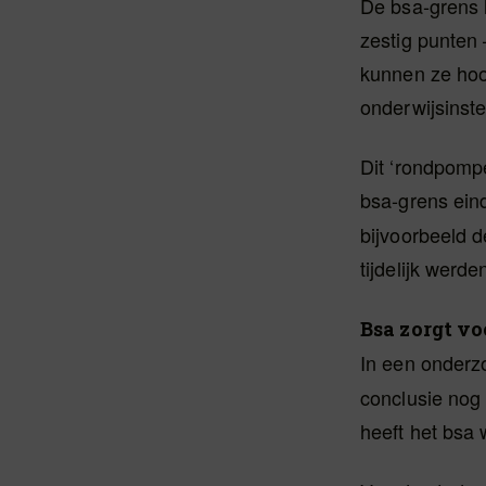
De bsa-grens 
zestig punten 
kunnen ze hoo
onderwijsinstel
Dit ‘rondpompe
bsa-grens ein
bijvoorbeeld 
tijdelijk werd
Bsa zorgt vo
In een onderz
conclusie nog 
heeft het bsa 