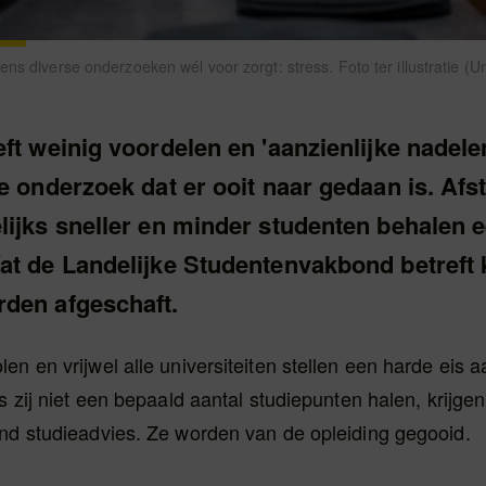
ns diverse onderzoeken wél voor zorgt: stress. Foto ter illustratie (U
ft weinig voordelen en 'aanzienlijke nadelen',
e onderzoek dat er ooit naar gedaan is. Afs
lijks sneller en minder studenten behalen 
at de Landelijke Studentenvakbond betreft 
den afgeschaft.
en en vrijwel alle universiteiten stellen een harde eis 
ls zij niet een bepaald aantal studiepunten halen, krijge
end studieadvies. Ze worden van de opleiding gegooid.