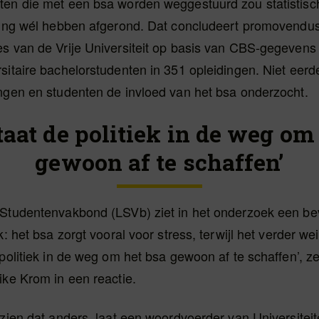
ten die met een bsa worden weggestuurd zou statistisc
iding wél hebben afgerond. Dat concludeert promovend
es van de Vrije Universiteit op basis van CBS-gegevens
sitaire bachelorstudenten in 351 opleidingen. Niet eer
ingen en studenten de invloed van het bsa onderzocht.
taat de politiek in de weg om
gewoon af te schaffen’
 Studentenvakbond (LSVb) ziet in het onderzoek een be
k: het bsa zorgt vooral voor stress, terwijl het verder we
 politiek in de weg om het bsa gewoon af te schaffen’, z
ike Krom in een reactie.
 zien dat anders, laat een woordvoerder van Universitei