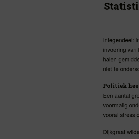
Statist
Integendeel: i
invoering van 
halen gemiddel
niet te onders
Politiek hee
Een aantal gro
voormalig onde
vooral stress 
Dijkgraaf wild