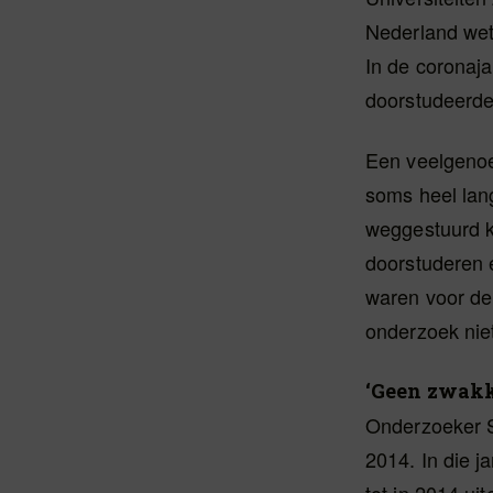
Nederland wete
In de coronaj
doorstudeerden
Een veelgenoe
soms heel lang
weggestuurd k
doorstuderen e
waren voor de
onderzoek niet
‘Geen zwakk
Onderzoeker S
2014. In die j