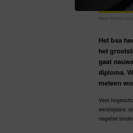
Waar het bsa volge
Het bsa hee
het grootst
gaat nauwe
diploma. W
meteen wor
Veel hogeschol
eerstejaars: a
negatief bind