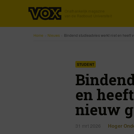
Onafhankelijk magazine
van de Radboud Universiteit
Home
»
Nieuws
»
Bindend studieadvies werkt niet en heeft v
STUDENT
Bindend
en heeft
nieuw g
31 mrt 2026
Hoger Onde