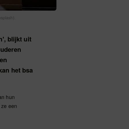
nsplash).
 blijkt uit
tuderen
een
kan het bsa
aan hun
n ze een