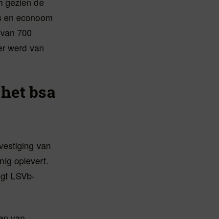
h gezien de
us en econoom
 van 700
der werd van
 het bsa
vestiging van
inig oplevert.
egt LSVb-
ten van