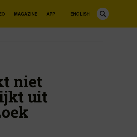
EO
MAGAZINE
APP
ENGLISH
t niet
jkt uit
zoek