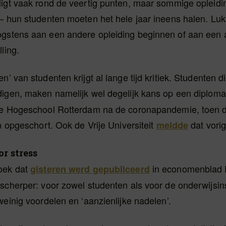
ligt vaak rond de veertig punten, maar sommige opleidi
– hun studenten moeten het hele jaar ineens halen. Lukt
gstens aan een andere opleiding beginnen of aan een
ling.
n’ van studenten krijgt al lange tijd kritiek. Studenten d
digen, maken namelijk wel degelijk kans op een diplom
de Hogeschool Rotterdam na de coronapandemie, toen d
en opgeschort. Ook de Vrije Universiteit
dat vorig
meldde
or stress
oek dat
in economenblad 
gisteren werd gepubliceerd
scherper: voor zowel studenten als voor de onderwijsin
weinig voordelen en ‘aanzienlijke nadelen’.