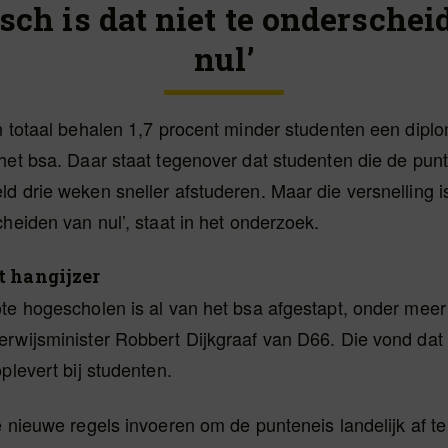
isch is dat niet te ondersche
nul’
n totaal behalen 1,7 procent minder studenten een dipl
het bsa. Daar staat tegenover dat studenten die de pun
d drie weken sneller afstuderen. Maar die versnelling is 
cheiden van nul’, staat in het onderzoek.
t hangijzer
te hogescholen is al van het bsa afgestapt, onder meer 
rwijsminister Robbert Dijkgraaf van D66. Die vond dat 
oplevert bij studenten.
e nieuwe regels invoeren om de punteneis landelijk af t