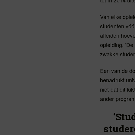
tot in 2014 ui
Van elke ople
studenten vóór
afleiden hoeve
opleiding. ‘De 
zwakke student
Een van de doe
benadrukt univ
niet dat dit lu
ander programm
‘Stu
studer