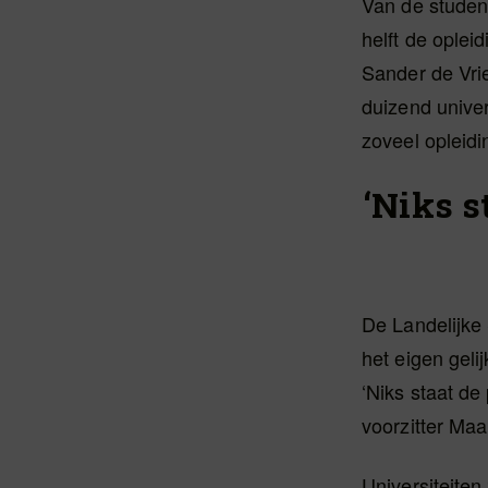
Van de studen
helft de ople
Sander de Vri
duizend univer
zoveel opleid
‘Niks s
De Landelijke
het eigen gelij
‘Niks staat de
voorzitter Maa
Universiteiten