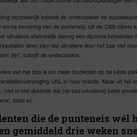
teindelijk alle 351 onderzochte bacheloropleidingen een
iding afzonderlijk bekeek de onderzoeker de succeskan
 en na invoering van de punteneis. Uit de CBS-cijfers k
el uitvallers uiteindelijk alsnog een diploma behaalden 
resultaten laten zien dat uitvallers door het bsa niet noo
en zijn’, schrijft de onderzoeker.
len van het bsa is om meer studenten op de juiste plek 
ersiteitenvereniging UNL in haar reactie. Maar uit het o
kt. ‘Het is niet duidelijk dat [de bsa-uitvallers] beter pres
a’, staat er.
denten die de punteneis wél 
en gemiddeld drie weken snel