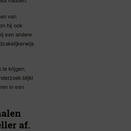
 bsa hadden.
sen van
on hij ook
bij een andere
dzakelijkerwijs
te krijgen,
nderzoek blijkt
teren in een
halen
ler af.