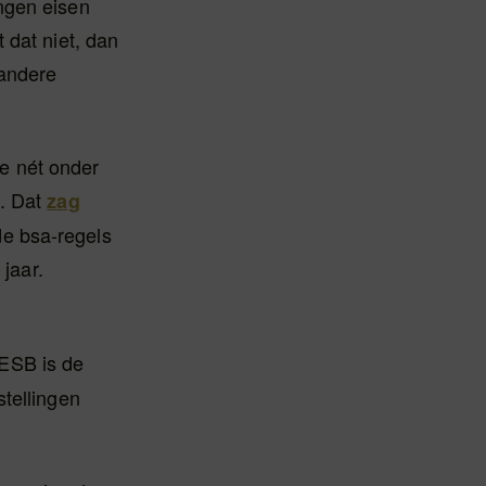
ngen eisen
 dat niet, dan
 andere
ie nét onder
a. Dat
zag
e bsa-regels
 jaar.
ESB is de
stellingen