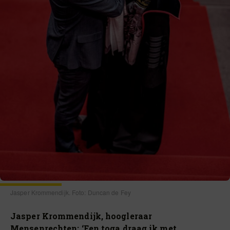
Jasper Krommendijk. Foto: Duncan de Fey
Jasper Krommendijk, hoogleraar
Mensenrechten: ‘Een toga draag ik met