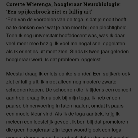
Corette Wierenga, hoogleraar Neurobiologie:
‘Een spijkerbroek ziet er lullig uit’
‘Een van de voordelen van de toga is dat je nooit hoeft
na te denken over wat je aan moet bij een plechtigheid.
Toen ik nog universitair hoofddocent was, was ik daar
veel meer mee bezig. Ik voel me nogal snel opgelaten
als ik er netjes uit moet zien. Sinds ik twee jaar geleden
hoogleraar werd, is dat probleem ­ opgelost.
Meestal draag ik er iets donkers onder. Een spijkerbroek
ziet er lullig uit. Ik moet alleen nog mooiere zwarte
schoenen kopen. De schoenen die ik tijdens een concert
aan heb, draag ik nu ook bij mijn toga. Ik heb er een
paarse binnenvoering in laten naaien, omdat ik paars
een mooie kleur vind. Als ik de toga aantrek, krijg ik
meteen een feestelijk gevoel. Ik ben blij dat promotoren
die geen hoogleraar zijn tegenwoordig ook een toga
mogen ­ dragen, want het geheel ziet er dan veel mooier