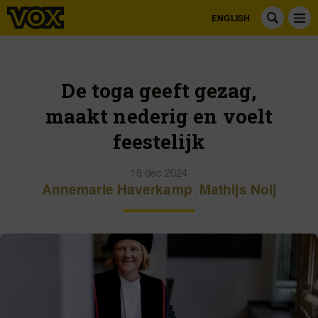
ENGLISH
De toga geeft gezag,
maakt nederig en voelt
feestelijk
18 dec 2024
Annemarie Haverkamp
,
Mathijs Noij