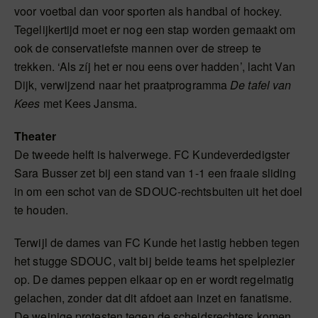
voor voetbal dan voor sporten als handbal of hockey.
Tegelijkertijd moet er nog een stap worden gemaakt om
ook de conservatiefste mannen over de streep te
trekken. ‘Als zíj het er nou eens over hadden’, lacht Van
Dijk, verwijzend naar het praatprogramma
De tafel van
Kees
met Kees Jansma.
Theater
De tweede helft is halverwege. FC Kundeverdedigster
Sara Busser zet bij een stand van 1-1 een fraaie sliding
in om een schot van de SDOUC-rechtsbuiten uit het doel
te houden.
Terwijl de dames van FC Kunde het lastig hebben tegen
het stugge SDOUC, valt bij beide teams het spelplezier
op. De dames peppen elkaar op en er wordt regelmatig
gelachen, zonder dat dit afdoet aan inzet en fanatisme.
De weinige protesten tegen de scheidsrechters komen