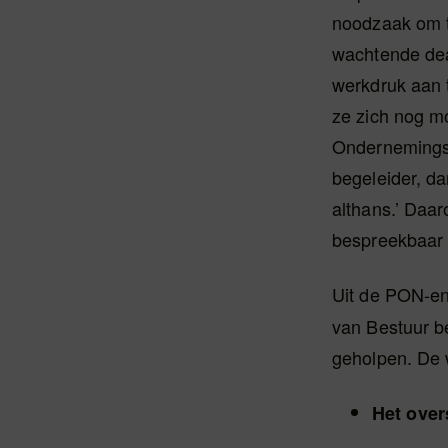
noodzaak om t
wachtende dea
werkdruk aan t
ze zich nog m
Ondernemingsr
begeleider, da
althans.’ Daar
bespreekbaar 
Uit de PON-e
van Bestuur b
geholpen. De 
Het over