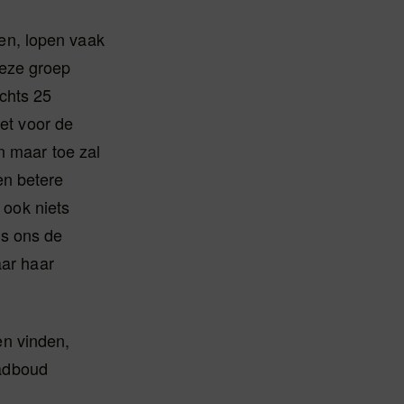
en, lopen vaak
deze groep
chts 25
het voor de
n maar toe zal
en betere
 ook niets
ns ons de
aar haar
n vinden,
adboud