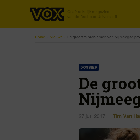
Onafhankelijk magazine
van de Radboud Universiteit
Home
»
Nieuws
»
De grootste problemen van Nijmeegse pr
DOSSIER
De groo
Nijmeeg
27 jun 2017
Tim Van H