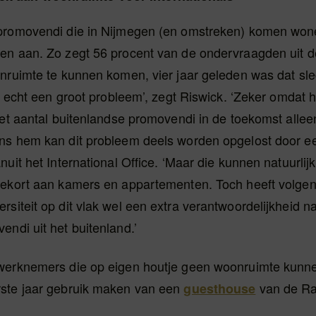
promovendi die in Nijmegen (en omstreken) komen won
en aan. Zo zegt 56 procent van de ondervraagden uit 
onruimte te kunnen komen, vier jaar geleden was dat sle
is echt een groot probleem’, zegt Riswick. ‘Zeker omdat 
het aantal buitenlandse promovendi in de toekomst allee
ns hem kan dit probleem deels worden opgelost door e
nuit het International Office. ‘Maar die kunnen natuurlijk
tekort aan kamers en appartementen. Toch heeft volge
siteit op dit vlak wel een extra verantwoordelijkheid n
ndi uit het buitenland.’
werknemers die op eigen houtje geen woonruimte kunne
ste jaar gebruik maken van een
van de R
guesthouse