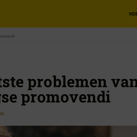
VID
omovendi
tste problemen va
se promovendi
am