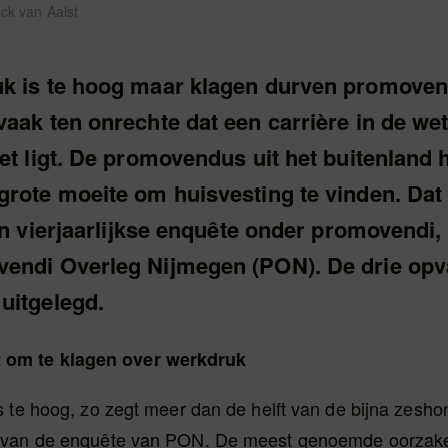
ick van Aalst
k is te hoog maar klagen durven promovend
vaak ten onrechte dat een carrière in de we
et ligt. De promovendus uit het buitenland 
grote moeite om huisvesting te vinden. Dat
een vierjaarlijkse enquête onder promovendi, o
endi Overleg Nijmegen (PON). De drie opv
uitgelegd.
 om te klagen over werkdruk
s te hoog, zo zegt meer dan de helft van de bijna zesho
 van de enquête van PON. De meest genoemde oorzake