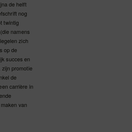
na de helft
fschrift nog
t twintig
 (die namens
iegelen zich
s op de
ijk succes en
zijn promotie
nkel de
en carrière in
oende
ar maken van