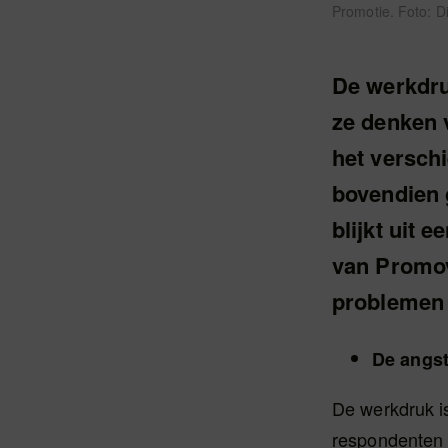
Promotie. Foto: D
De werkdru
ze denken 
het verschi
bovendien 
blijkt uit 
van Promov
problemen 
De angst
De werkdruk i
respondenten