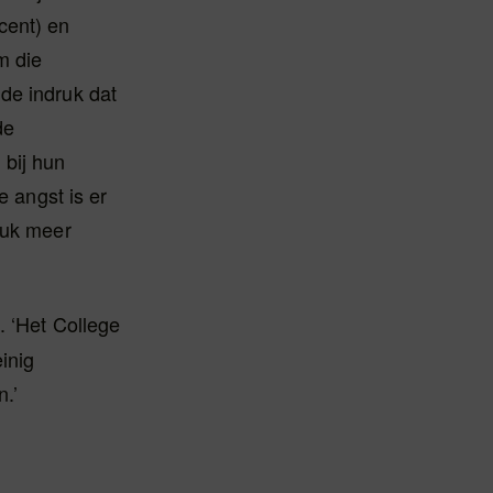
cent) en
m die
de indruk dat
de
 bij hun
e angst is er
ruk meer
s. ‘Het College
inig
.’