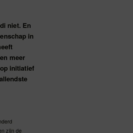
i niet. En
tenschap in
heeft
 en meer
p initiatief
allendste
nderd
n zijn de