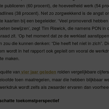
e publiceren (60 procent), de hoeveelheid werk (54 pro
dlines (38 procent). Net zo zorgwekkend is de angst o
e kaarten bij een begeleider. ‘Veel promovendi hebben 
oeten bewijzen’, zegt Tim Riswick, die namens PON in 
aad zit. ‘Op het moment dat ze de werklast aanstippen
n zou die kunnen denken: “Die heeft het niet in zich”. Di
om wordt in het rapport ook gepleit om vooral de werkd
te maken.
nquête van
rolden vergelijkbare cijfer
vier jaar geleden
eloofde toen maatregelen, maar die hebben blijkbaar we
werkdruk wordt zelfs als zwaarder ervaren dan voorheen
schatte toekomstperspectief