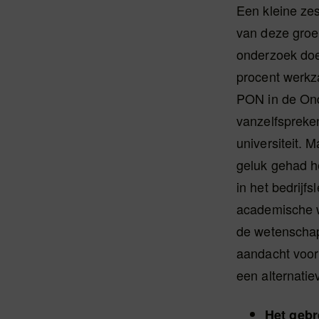
Een kleine ze
van deze groep
onderzoek doen
procent werkz
PON in de Ond
vanzelfspreke
universiteit. 
geluk gehad h
in het bedrijf
academische w
de wetenschap
aandacht voor
een alternatie
Het gebr