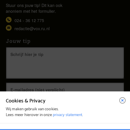
Stuur ons jouw tip! Dit kan ook
anoniem met het formulier.
024 - 36 12 775
redactie@vox.ru.nl
Jouw tip
Cookies & Privacy
Wij maken gebruik van cookies.
Lees meer hierover in onze
privacy statement
.