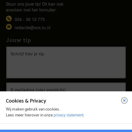
Stuur ons jouw tip! Dit kan ook
anoniem met het formulier.
024 - 36 12 775
redactie@vox.ru.nl
Jouw tip
Cookies & Privacy
Wij maken gebruik van cookies.
Lees meer hierover in onze
privacy statement
.