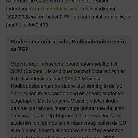
Nederlandse studenten in de Verenigde Staten
inderdaad al
aan het dalen was
. In het studiejaar
2022/2023 waren het er 2.751 en dat aantal nam in twee
jaar tijd af tot 2.462.
Studeren er ook minder Radboudstudenten in
de VS?
Vogens Inger Visschers, coördinator mobiliteit bij
SLIM (Student Life and International Mobility) zijn er
in het academisch jaar 2025-2026 twintig
Radboudstudenten op studie-uitwisseling in de VS
en er zullen in die periode nog elf andere studenten
stagelopen. Dat is volgens Visschers iets minder
dan het jaar ervoor, maar vergelijkbaar met de jaren
daar weer voor. ‘Op 14 januari is de deadline voor
studenten om een buitenlandaanvraag buiten de EU
in te dienen. Hierna kunnen we zien of er weer een
daling in het aantal aanmeldingen is voor 2026-