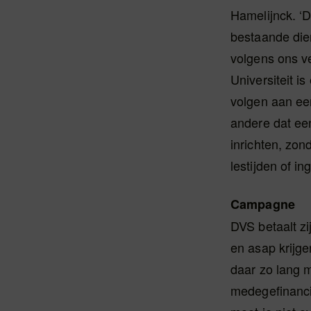
Hamelijnck. ‘D
bestaande die
volgens ons v
Universiteit i
volgen aan een
andere dat een
inrichten, zon
lestijden of i
Campagne
DVS betaalt z
en asap krijge
daar zo lang m
medegefinanci