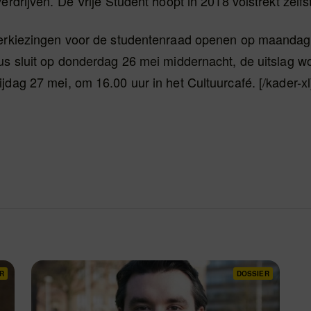
erdrijven. De Vrije Student hoopt in 2018 volstrekt zelfst
verkiezingen voor de studentenraad openen op maandag
us sluit op donderdag 26 mei middernacht, de uitslag w
jdag 27 mei, om 16.00 uur in het Cultuurcafé. [/kader-xl
R
DOSSIER