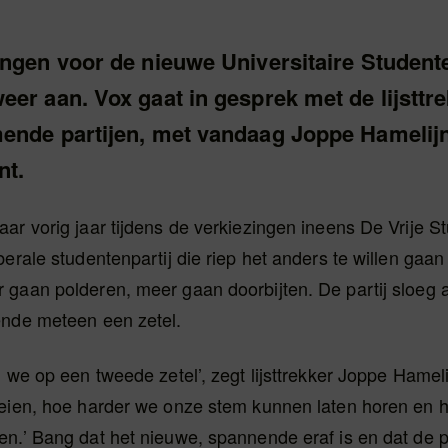
ingen voor de nieuwe Universitaire Student
er aan. Vox gaat in gesprek met de lijsttr
ende partijen, met vandaag Joppe Hamelij
nt.
ar vorig jaar tijdens de verkiezingen ineens De Vrije S
berale studentenpartij die riep het anders te willen gaa
gaan polderen, meer gaan doorbijten. De partij sloeg a
ende meteen een zetel.
n we op een tweede zetel’, zegt lijsttrekker Joppe Hamel
oeien, hoe harder we onze stem kunnen laten horen en
n.’ Bang dat het nieuwe, spannende eraf is en dat de par