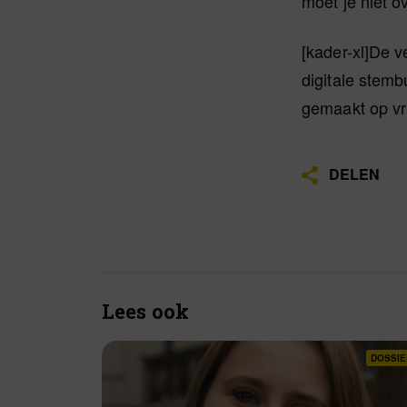
moet je niet ov
[kader-xl]De 
digitale stemb
gemaakt op vri
DELEN
Lees ook
DOSSIE