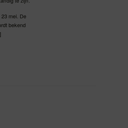
andig te zijn.’
 23 mei. De
ordt bekend
]