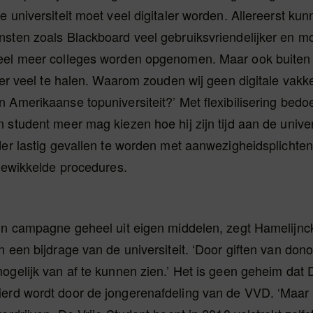
e universiteit moet veel digitaler worden. Allereerst ku
nsten zoals Blackboard veel gebruiksvriendelijker en m
eel meer colleges worden opgenomen. Maar ook buite
s er veel te halen. Waarom zouden wij geen digitale vak
 Amerikaanse topuniversiteit?’ Met flexibilisering bedo
 student meer mag kiezen hoe hij zijn tijd aan de univer
der lastig gevallen te worden met aanwezigheidsplichten
ngewikkelde procedures.
ijn campagne geheel uit eigen middelen, zegt Hamelijnc
n een bijdrage van de universiteit. ‘Door giften van don
ogelijk van af te kunnen zien.’ Het is geen geheim dat
erd wordt door de jongerenafdeling van de VVD. ‘Maar 