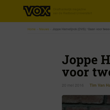
Onafhankelijk magazine
van de Radboud Universiteit
Home
»
Nieuws
»
Joppe Hamelijnck (DVS): ‘Gaan voor tweed
Joppe H
voor twe
20 mei 2016
Tim Van H