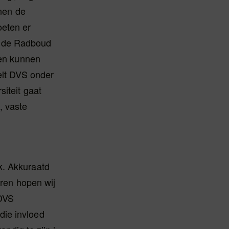
nnen de
oeten er
n de Radboud
ken kunnen
elt DVS onder
siteit gaat
, vaste
k. Akkuraatd
oren hopen wij
 DVS
die invloed