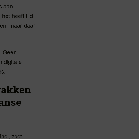
ns aan
het heeft tijd
ren, maar daar
n. Geen
 digitale
es.
vakken
anse
ing’, zegt