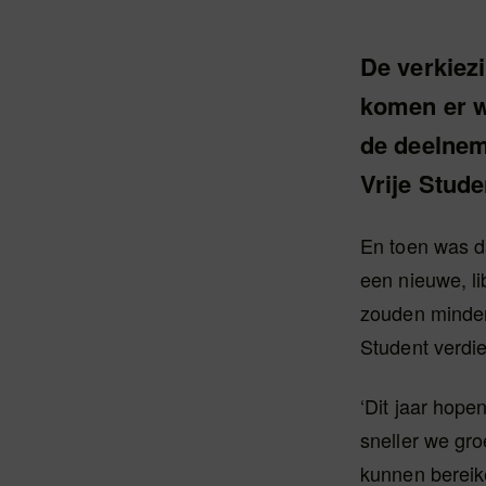
De verkiez
komen er we
de deelnem
Vrije Stude
En toen was da
een nieuwe, li
zouden minder 
Student verdi
‘Dit jaar hope
sneller we gr
kunnen bereike