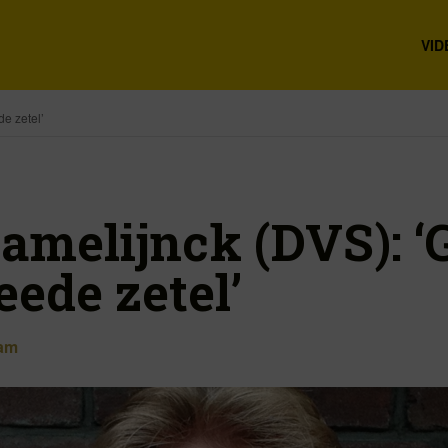
VID
e zetel’
amelijnck (DVS): ‘
ede zetel’
am