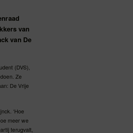
enraad
ekkers van
nck van De
tudent (DVS),
n doen. Ze
an: De Vrije
ijnck. ‘Hoe
 hoe meer we
tij terugvalt,