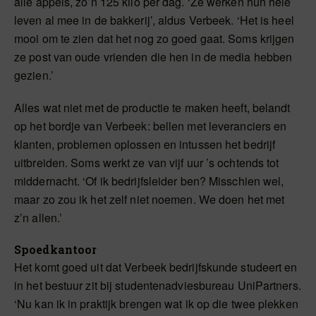
alle appels, zo’n 125 kilo per dag. ‘Ze werken hun hele
leven al mee in de bakkerij’, aldus Verbeek. ‘Het is heel
mooi om te zien dat het nog zo goed gaat. Soms krijgen
ze post van oude vrienden die hen in de media hebben
gezien.’
Alles wat niet met de productie te maken heeft, belandt
op het bordje van Verbeek: bellen met leveranciers en
klanten, problemen oplossen en intussen het bedrijf
uitbreiden. Soms werkt ze van vijf uur ’s ochtends tot
middernacht. ‘Of ik bedrijfsleider ben? Misschien wel,
maar zo zou ik het zelf niet noemen. We doen het met
z’n allen.’
Spoedkantoor
Het komt goed uit dat Verbeek bedrijfskunde studeert en
in het bestuur zit bij studentenadviesbureau UniPartners.
‘Nu kan ik in praktijk brengen wat ik op die twee plekken