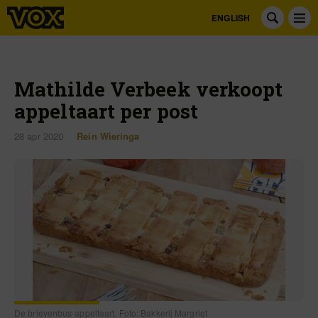
ENGLISH
Mathilde Verbeek verkoopt
appeltaart per post
28 apr 2020
Rein Wieringa
De brievenbus-appeltaart. Foto: Bakkerij Margriet