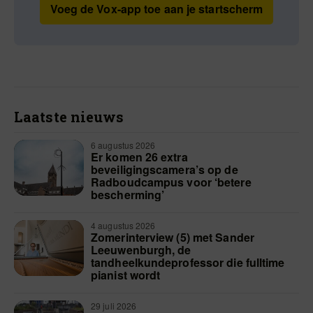
Voeg de Vox-app toe aan je startscherm
Laatste nieuws
6 augustus 2026
Er komen 26 extra
beveiligingscamera’s op de
Radboudcampus voor ‘betere
bescherming’
4 augustus 2026
Zomerinterview (5) met Sander
Leeuwenburgh, de
tandheelkundeprofessor die fulltime
pianist wordt
29 juli 2026