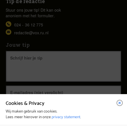
Tip de redactie
Stuur ons jouw tip! Dit kan ook
anoniem met het formulier.
024 - 36 12 775
redactie@vox.ru.nl
Jouw tip
Cookies & Privacy
Wij maken gebruik van cookies.
Lees meer hierover in onze
privacy statement
.