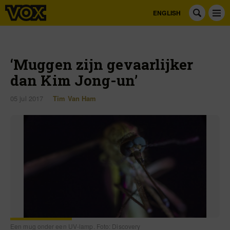
ENGLISH
‘Muggen zijn gevaarlijker
dan Kim Jong-un’
05 jul 2017
Tim Van Ham
Een mug onder een UV-lamp. Foto: Discovery