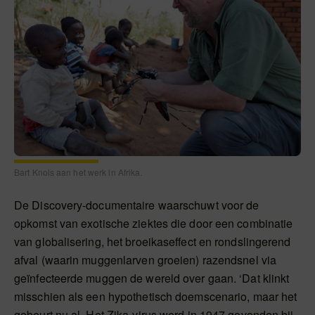
Bart Knols aan het werk in Afrika.
De Discovery-documentaire waarschuwt voor de
opkomst van exotische ziektes die door een combinatie
van globalisering, het broeikaseffect en rondslingerend
afval (waarin muggenlarven groeien) razendsnel via
geïnfecteerde muggen de wereld over gaan. ‘Dat klinkt
misschien als een hypothetisch doemscenario, maar het
gebeurt nu al. Het Zika-virus werd in 1947 gevonden bij