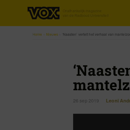
Onafhankelijk magazine
van de Radboud Universiteit
Home
»
Nieuws
»
‘Naasten’ vertelt het verhaal van mantelzo
‘Naasten
mantelz
26 sep 2019
Leoni And