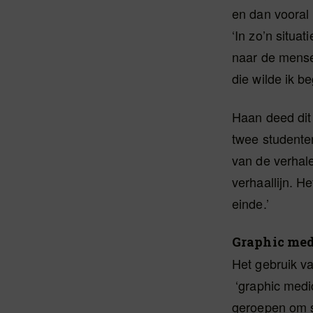
en dan vooral 
‘In zo’n situa
naar de mensen
die wilde ik b
Haan deed dit
twee studente
van de verhal
verhaallijn. H
einde.’
Graphic med
Het gebruik va
‘graphic medic
geroepen om s