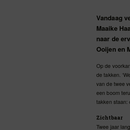
Vandaag ve
Maaike Haa
naar de er
Ooijen en 
Op de voorkan
de takken. ‘W
van de twee ve
een boom teru
takken staan:
Zichtbaar
Twee jaar lan