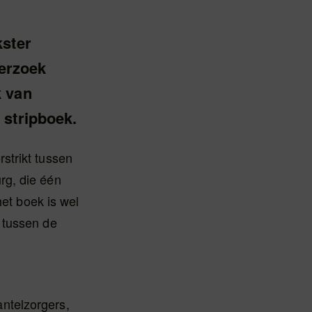
kster
erzoek
k van
 stripboek.
strikt tussen
rg, die één
het boek is wel
 tussen de
ntelzorgers,