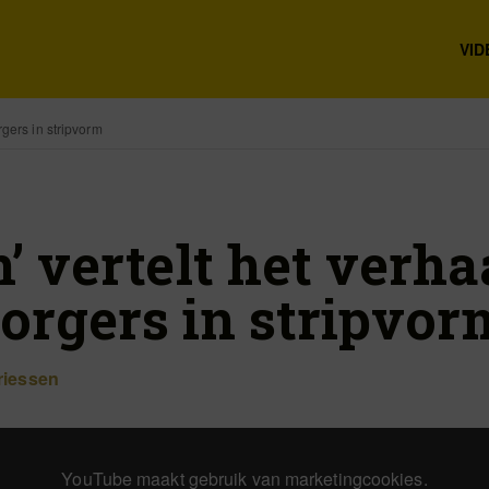
VID
rgers in stripvorm
’ vertelt het verha
orgers in stripvor
riessen
YouTube maakt gebruik van marketingcookies.