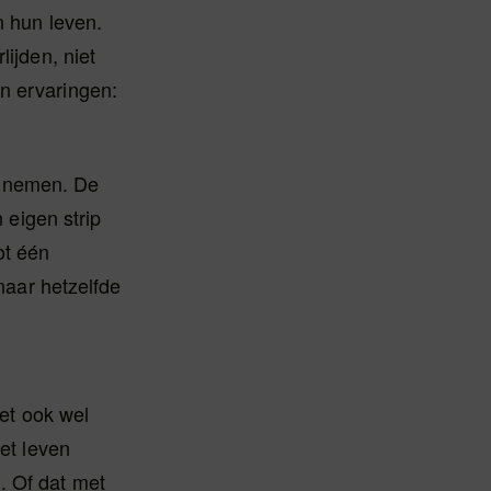
n hun leven.
lijden, niet
n ervaringen:
e nemen. De
eigen strip
ot één
 naar hetzelfde
eet ook wel
et leven
. Of dat met