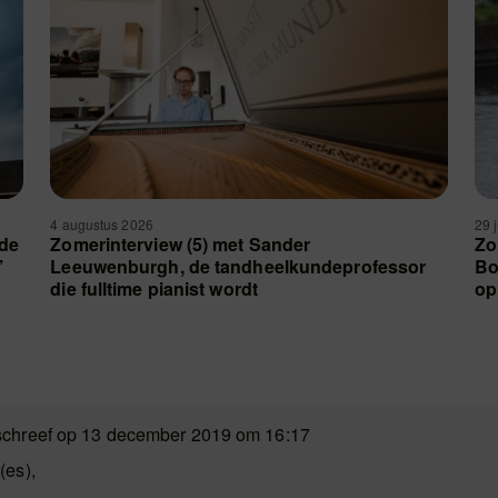
4 augustus 2026
29 
 de
Zomerinterview (5) met Sander
Zo
’
Leeuwenburgh, de tandheelkundeprofessor
Bo
die fulltime pianist wordt
op
schreef op 13 december 2019 om 16:17
(es),