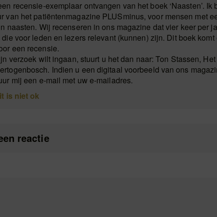
een recensie-exemplaar ontvangen van het boek ‘Naasten’. Ik 
ur van het patiëntenmagazine PLUSminus, voor mensen met ee
un naasten. Wij recenseren in ons magazine dat vier keer per ja
die voor leden en lezers relevant (kunnen) zijn. Dit boek komt 
or een recensie.
jn verzoek wilt ingaan, stuurt u het dan naar: Ton Stassen, Het
rtogenbosch. Indien u een digitaal voorbeeld van ons magazin
uur mij een e-mail met uw e-mailadres.
it is niet ok
een reactie