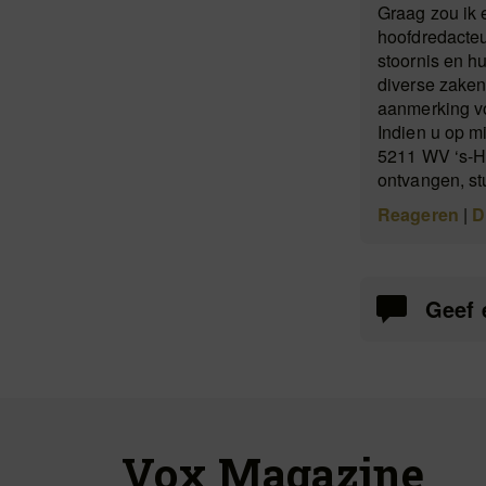
Graag zou ik 
hoofdredacte
stoornis en h
diverse zaken 
aanmerking vo
Indien u op mi
5211 WV ‘s-He
ontvangen, st
Reageren
|
D
Geef 
Vox Magazine