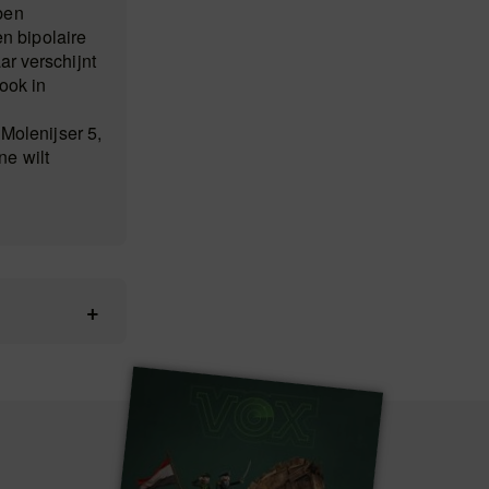
ben
n bipolaire
ar verschijnt
ook in
 Molenijser 5,
e wilt