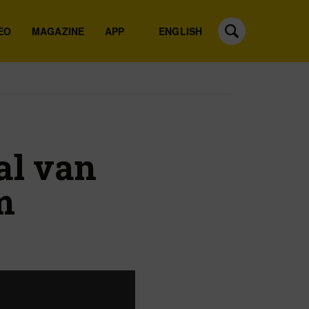
EO
MAGAZINE
APP
ENGLISH
al van
m