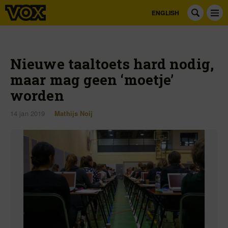
ENGLISH
Nieuwe taaltoets hard nodig,
maar mag geen ‘moetje’
worden
14 jan 2019
Mathijs Noij