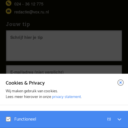
024 - 36 12 775
redactie@vox.ru.nl
Jouw tip
Cookies & Privacy
Wij maken gebruik van cookies.
Lees meer hierover in onze
privacy statement
.
© Vox Magazine 2026
Functioneel
(
1
)