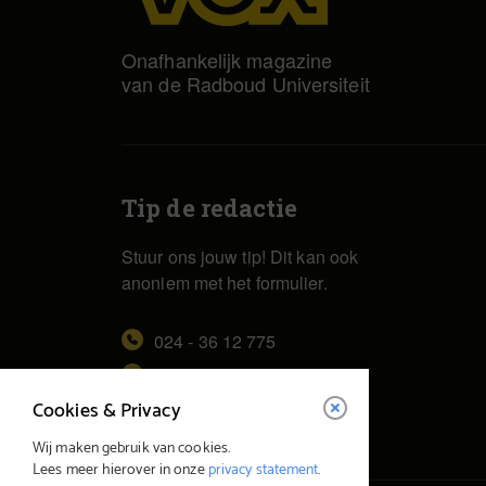
Onafhankelijk magazine
van de Radboud Universiteit
Tip de redactie
Stuur ons jouw tip! Dit kan ook
anoniem met het formulier.
024 - 36 12 775
redactie@vox.ru.nl
Cookies & Privacy
Wij maken gebruik van cookies.
Lees meer hierover in onze
privacy statement
.