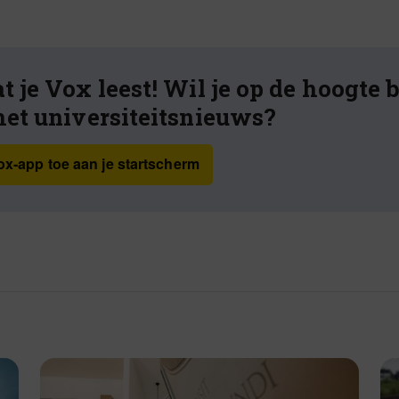
t je Vox leest! Wil je op de hoogte 
het universiteitsnieuws?
x-app toe aan je startscherm