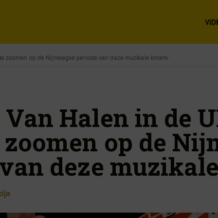
VID
 te zoomen op de Nijmeegse periode van deze muzikale broers’
 Van Halen in de U
e zoomen op de Ni
 van deze muzikale
dja