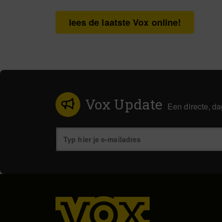
lees de laatste Vox online!
Vox Update
Een directe, da