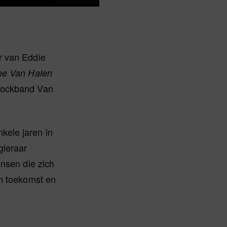
r van Eddie
he Van Halen
rockband Van
kele jaren in
gleraar
ensen die zich
un toekomst en