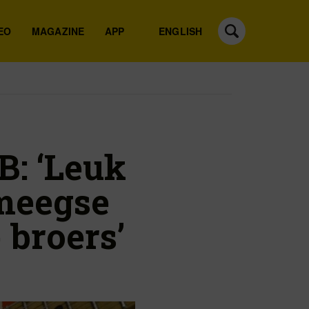
EO
MAGAZINE
APP
ENGLISH
B: ‘Leuk
jmeegse
 broers’