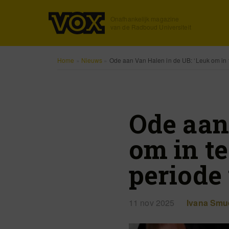
Onafhankelijk magazine
van de Radboud Universiteit
Home
»
Nieuws
»
Ode aan Van Halen in de UB: ‘Leuk om in
Ode aan
om in t
periode
11 nov 2025
Ivana Smu