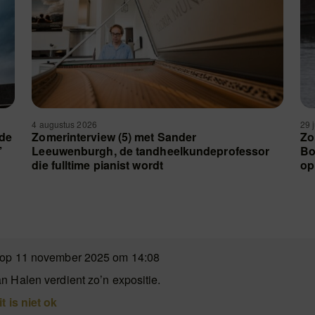
4 augustus 2026
29 
 de
Zomerinterview (5) met Sander
Zo
’
Leeuwenburgh, de tandheelkundeprofessor
Bo
die fulltime pianist wordt
op
 op 11 november 2025 om 14:08
n Halen verdient zo’n expositie.
it is niet ok