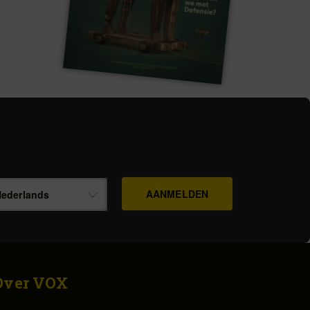
ederlands
Over VOX