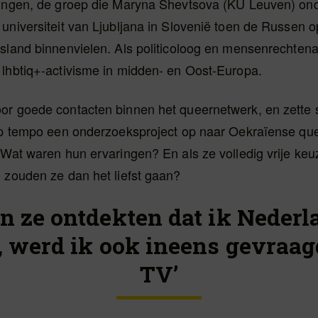
lingen, de groep die Maryna Shevtsova (KU Leuven) ond
universiteit van Ljubljana in Slovenië toen de Russen o
sland binnenvielen. Als politicoloog en mensenrechtenac
 lhbtiq+-activisme in midden- en Oost-Europa.
or goede contacten binnen het queernetwerk, en zette
rap tempo een onderzoeksproject op naar Oekraïense qu
 Wat waren hun ervaringen? En als ze volledig vrije ke
 zouden ze dan het liefst gaan?
en ze ontdekten dat ik Nederl
, werd ik ook ineens gevraag
TV’