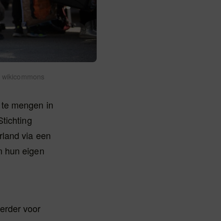
ia wikicommons
 te mengen in
tichting
rland via een
n hun eigen
erder voor