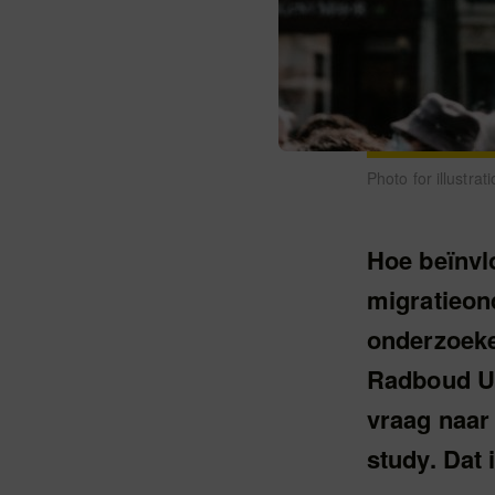
Photo for illustra
Hoe beïnvlo
migratieon
onderzoeke
Radboud Uni
vraag naar
study. Dat 