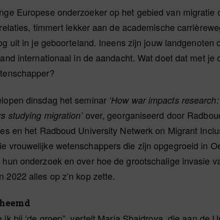
onge Europese onderzoeker op het gebied van migratie 
 relaties, timmert lekker aan de academische carrièrew
og uit in je geboorteland. Ineens zijn jouw landgenoten
land internationaal in de aandacht. Wat doet dat met je
etenschapper?
elopen dinsdag het seminar
‘How war impacts research:
over, georganiseerd door Radbou
s studying migration’
ies en het Radboud University Netwerk on Migrant Inclu
e vrouwelijke wetenschappers die zijn opgegroeid in O
r hun onderzoek en over hoe de grootschalige invasie v
 2022 alles op z’n kop zette.
theemd
 ik bij ‘de groep”, vertelt Maria Shaidrova, die aan de Un