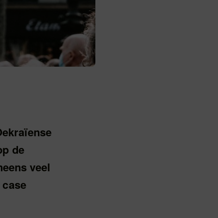
Oekraïense
op de
ineens veel
e case