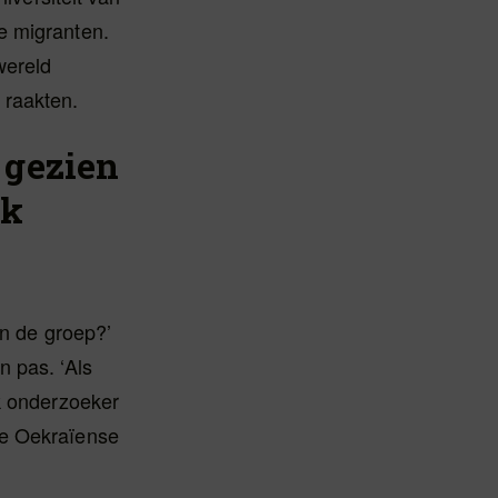
e migranten.
wereld
 raakten.
 gezien
ok
’
an de groep?’
n pas. ‘Als
k onderzoeker
re Oekraïense