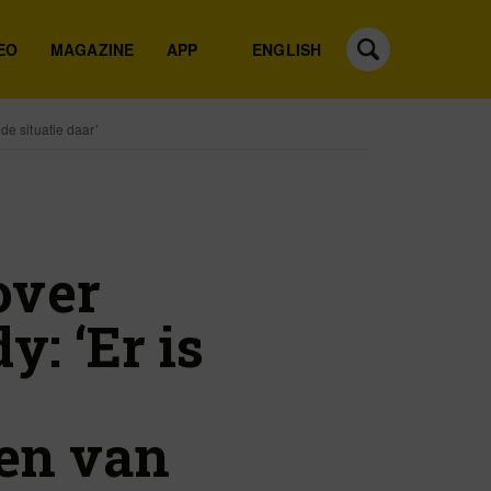
EO
MAGAZINE
APP
ENGLISH
de situatie daar’
over
y: ‘Er is
den van