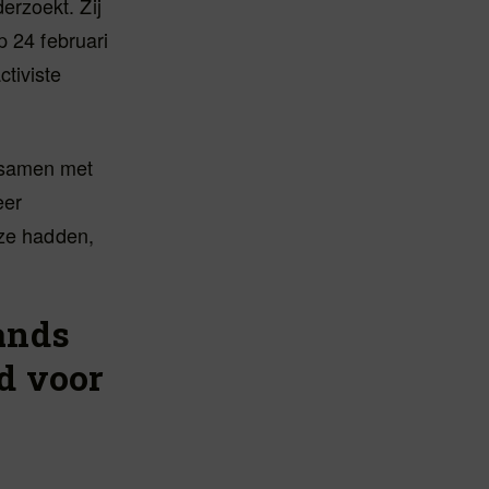
erzoekt. Zij
p 24 februari
tiviste
 samen met
eer
uze hadden,
ands
d voor