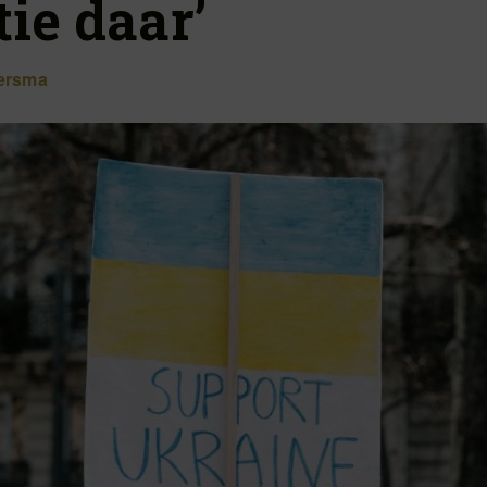
tie daar’
ersma