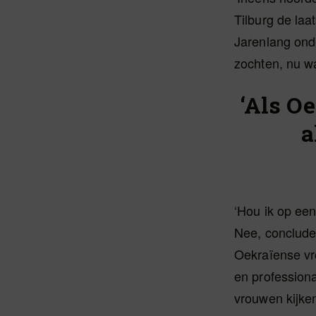
Tilburg de la
Jarenlang ond
zochten, nu w
‘Als O
a
‘Hou ik op een
Nee, concludee
Oekraïense vro
en profession
vrouwen kijke