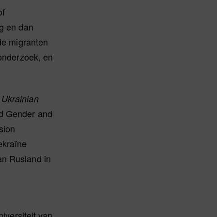
of
eg en dan
 de migranten
 onderzoek, en
 Ukrainian
d Gender and
sion
ekraïne
an Rusland in
iversiteit van