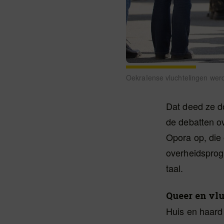
Oekraïense vluchtelingen werd
Dat deed ze d
de debatten ov
Opora op, die
overheidsprog
taal.
Queer en vl
Huis en haard