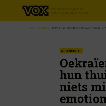
Onafhankelijk magazine
van de Radboud Universiteit
Home
»
Nieuws
»
Oekraïense onderzoekers over hun thuisland
WETENSCHAP
Oekraïe
hun thui
niets mi
emotion