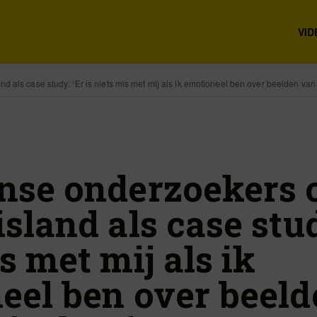
VID
 als case study: ‘Er is niets mis met mij als ik emotioneel ben over beelden van 
nse onderzoekers 
sland als case stud
s met mij als ik
eel ben over beel