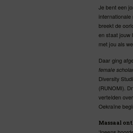
Je bent een j
internationale
breekt de oorl
en staat jouw 
met jou als w
Daar ging afg
female scholar
Diversity Stud
(RUNOMI). Dri
vertelden ove
Oekraïne begin
Massaal on
‘Ineens hoorde