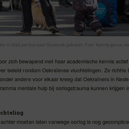
en in 2022 per bus naar Oostenrijk gebracht. Foto: Kyivcity.gov.ua v
oor zich bewapend met haar academische kennis actief
er beleid rondom Oekraïense vluchtelingen. Ze richtte S
 onder andere voor elkaar kreeg dat Oekraïners in Nede
ramma mentale hulp bij oorlogstrauma kunnen krijgen i
uchteling
 achter moeten laten vanwege oorlog is nog gecomplice