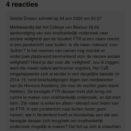
4 reacties
Grietje Dresen schreef op 24 juni 2020 om 20:27
Merkwaardig dat het College van Bestuur bij de
aankondiging van een onafhankelijk onderzoek naar
sociale veiligheid aan de faculteit FTR al een naam noemt,
in een persbericht naar buiten. Is die naam relevant, voor
‘buiten’? Is het noemen van namen nog voordat er
onderzoek plaatsvond kenmerkend voor de nieuwe sociale
veiligheid? Hoed je dan voor die ‘veiligheid’, zou ik zeggen,
want die maakt iedere werknemer vogelvrij. Het CvB
vergaloppeerde zich al eerder in een dergelijke kwestie (in
2014-15, rond beschuldigingen tegen een medewerker
van de Honours Academy, die voor de rechter geen stand
hielden). De beoogde FTR-decaan trekt zich terug om
ruimte te maken voor onafhankelijk onderzoek, en dat siert
hem. Zijn naam is enkel en alleen relevant voor leden van
de FTR. In een persbericht naar buiten horen geen
namen; wie in Nederland heeft er boodschap aan dat een
beoogde decaan zich terugtrekt om onafhankelijk
onderzoek mogelijk te maken? Dat feit op zich is misschien