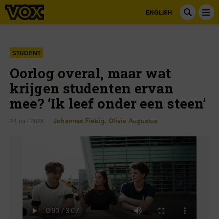
ENGLISH
STUDENT
Oorlog overal, maar wat
krijgen studenten ervan
mee? ‘Ik leef onder een steen’
24 mrt 2026
Johannes Fiebig
,
Olivia Augustus