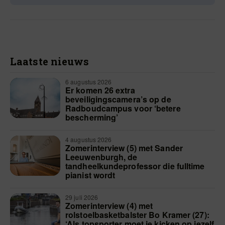
Laatste nieuws
6 augustus 2026
Er komen 26 extra
beveiligingscamera’s op de
Radboudcampus voor ‘betere
bescherming’
4 augustus 2026
Zomerinterview (5) met Sander
Leeuwenburgh, de
tandheelkundeprofessor die fulltime
pianist wordt
29 juli 2026
Zomerinterview (4) met
rolstoelbasketbalster Bo Kramer (27):
‘Als topsporter moet je kicken op jezelf