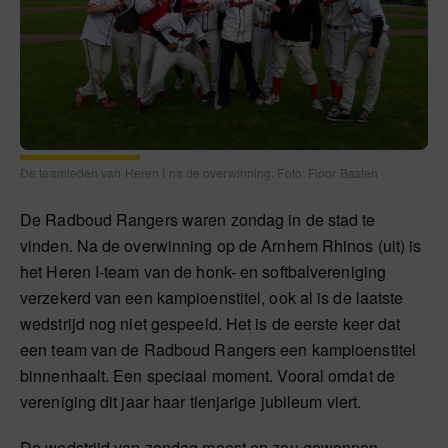
De teamleden van Heren I na de overwinning. Foto: Floor Basten
De Radboud Rangers waren zondag in de stad te
vinden. Na de overwinning op de Arnhem Rhinos (uit) is
het Heren I-team van de honk- en softbalvereniging
verzekerd van een kampioenstitel, ook al is de laatste
wedstrijd nog niet gespeeld. Het is de eerste keer dat
een team van de Radboud Rangers een kampioenstitel
binnenhaalt. Een speciaal moment. Vooral omdat de
vereniging dit jaar haar tienjarige jubileum viert.
De wedstrijd van zondag moest en zou gewonnen