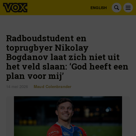
ENGLISH
Radboudstudent en
toprugbyer Nikolay
Bogdanov laat zich niet uit
het veld slaan: ‘God heeft een
plan voor mij’
14 mei 2026
Maud Colenbrander