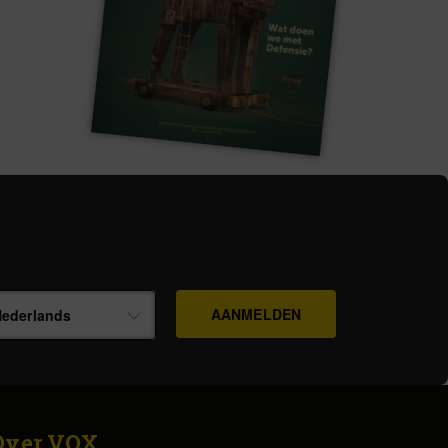
ederlands
Over VOX