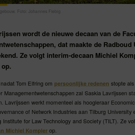
mgebouw. Foto: Johannes Fiebig
rijssen wordt de nieuwe decaan van de Facu
wetenschappen, dat maakte de Radboud Un
kend. Ze volgt interim-decaan Michiel Kom
 op.
 nadat Tom Elfring om
stopte al
persoonlijke redenen
der Managementwetenschappen zal Saskia Lavrijssen sta
. Lavrijssen werkt momenteel als hoogleraar Economic
ernance of Network Industries aan Tilburg University e
g Institute for Law Technology and Society (TILT). Ze v
op.
an Michiel Kompier