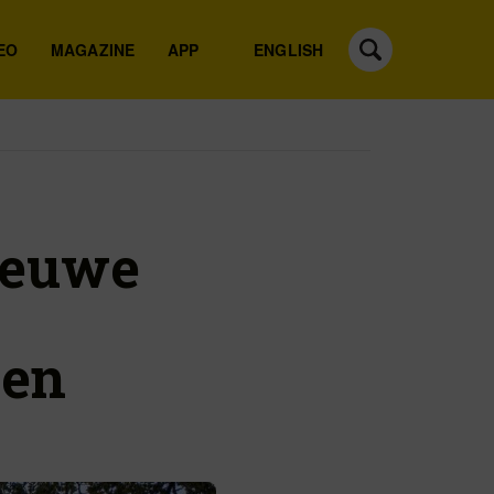
EO
MAGAZINE
APP
ENGLISH
ieuwe
en