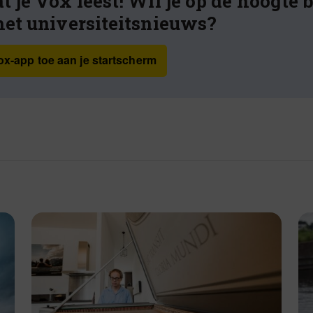
t je Vox leest! Wil je op de hoogte 
het universiteitsnieuws?
x-app toe aan je startscherm