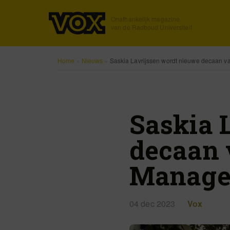
Onafhankelijk magazine
van de Radboud Universiteit
Home
»
Nieuws
»
Saskia Lavrijssen wordt nieuwe decaan 
Saskia 
decaan 
Manage
04 dec 2023
Vox