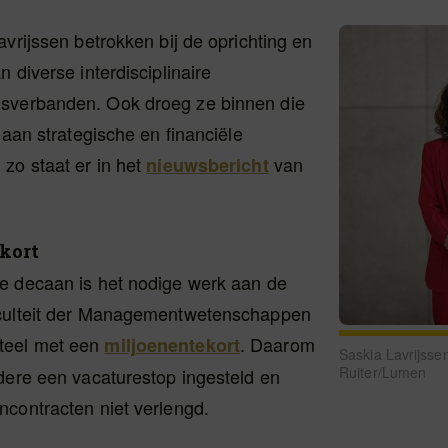
avrijssen betrokken bij de oprichting en
n diverse interdisciplinaire
sverbanden. Ook droeg ze binnen die
j aan strategische en financiële
zo staat er in het
van
nieuwsbericht
.
kort
e decaan is het nodige werk aan de
culteit der Managementwetenschappen
eel met een
. Daarom
miljoenentekort
Saskia Lavrijsse
Ruiter/Lumen
dere een vacaturestop ingesteld en
ncontracten niet verlengd.