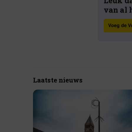
Leuk da
van al 
Voeg de Vo
Laatste nieuws