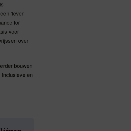
ls
 een ‘leven
nance for
asis voor
vrijssen over
l verder bouwen
 inclusieve en