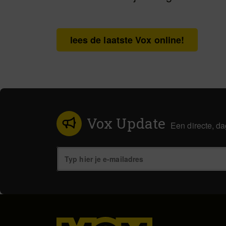
lees de laatste Vox online!
Vox Update
Een directe, da