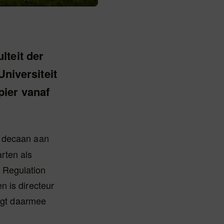
lteit der
iversiteit
pier vanaf
s decaan aan
rten als
 Regulation
n is directeur
olgt daarmee