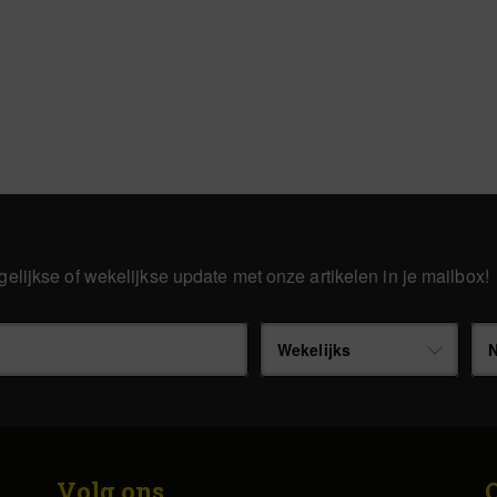
gelijkse of wekelijkse update met onze artikelen in je mailbox!
Wekelijks
N
Volg ons