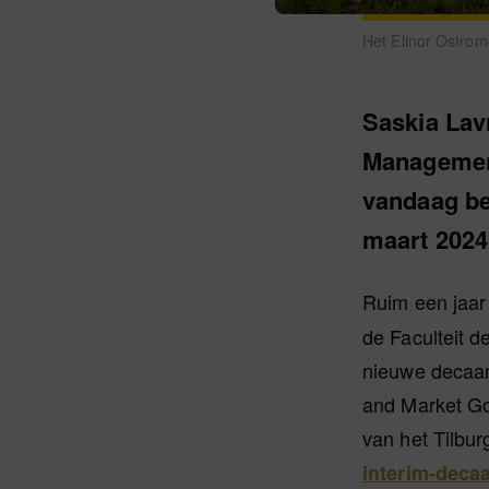
Het Elinor Ostro
Saskia Lav
Management
vandaag be
maart 2024
Ruim een jaar
de Faculteit 
nieuwe decaan
and Market Gov
van het Tilbur
interim-deca