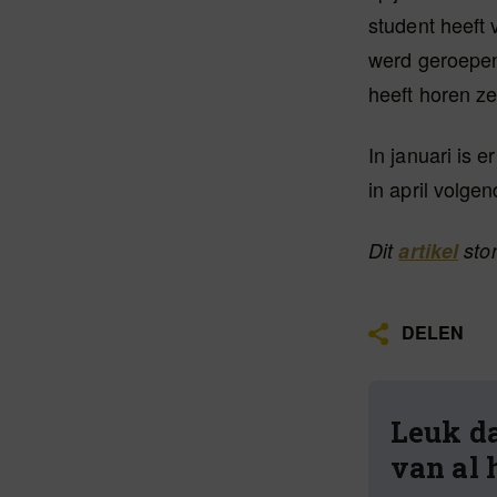
student heeft 
werd geroepen.
heeft horen zeg
In januari is 
in april volgen
Dit
artikel
ston
DELEN
Leuk da
van al 