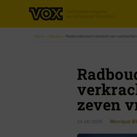
Onafhankelijk magazine
van de Radboud Universiteit
Home
»
Nieuws
»
Radboudstudent verdacht van verkrachte
Radboud
verkrac
zeven 
24 okt 2025
Monique B