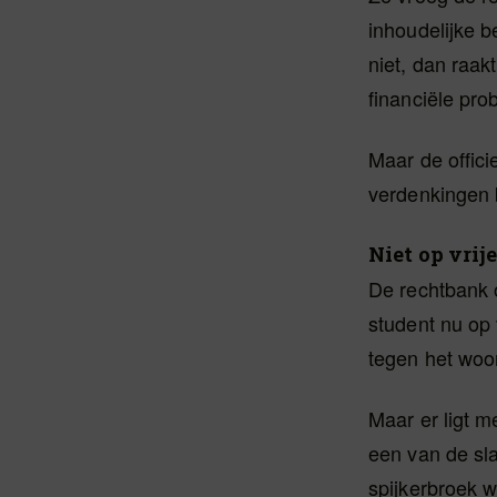
inhoudelijke b
niet, dan raak
financiële pro
Maar de officie
verdenkingen b
Niet op vrij
De rechtbank o
student nu op 
tegen het woo
Maar er ligt 
een van de sl
spijkerbroek 