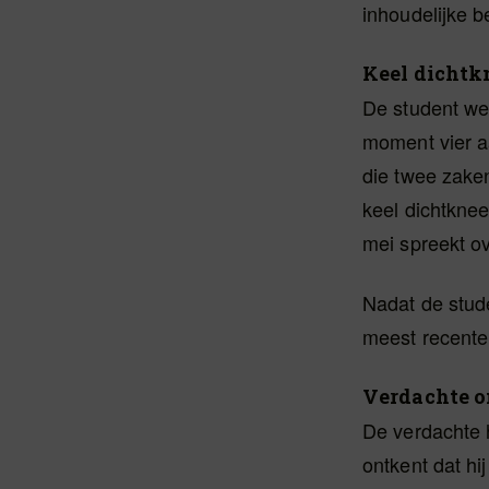
inhoudelijke 
Keel dichtk
De student wer
moment vier aa
die twee zaken
keel dichtkne
mei spreekt o
Nadat de stude
meest recente
Verdachte o
De verdachte h
ontkent dat hij