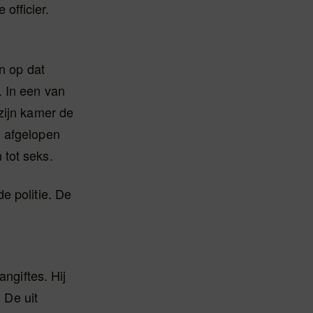
officier.
n op dat
. In een van
zijn kamer de
n afgelopen
 tot seks.
e politie. De
angiftes. Hij
 De uit