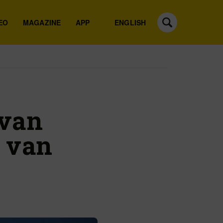
EO
MAGAZINE
APP
ENGLISH
 van
 van