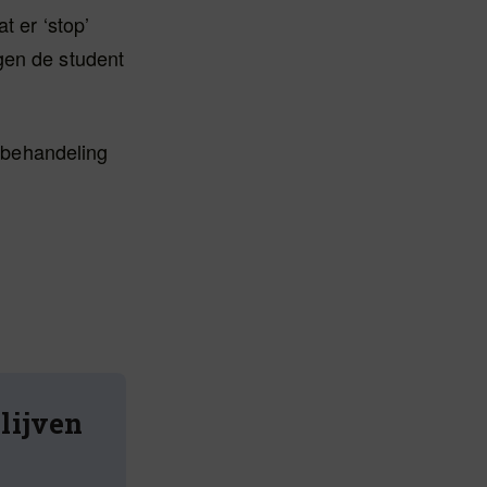
t er ‘stop’
gen de student
e behandeling
blijven