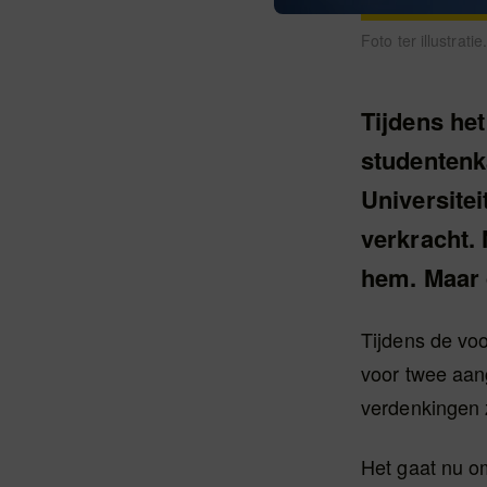
Foto ter illustrati
Tijdens he
studentenk
Universite
verkracht.
hem. Maar d
Tijdens de vo
voor twee aang
verdenkingen z
Het gaat nu om