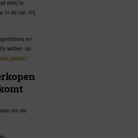
t erbij te
 in de cel. Hij
ngeefsters en
Ze wilden op
.’
oest weten
verkopen
 komt
edaan om de
de