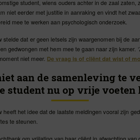
mstige student, wiens ouders achter in de zaal zaten, za
m niet eerder met justitie in aanraking en vindt het zwaar
ereid mee te werken aan psychologisch onderzoek.
 stelde dat er geen letsels zijn waargenomen bij de aa
waren gedwongen met hem mee te gaan naar zijn kamer. ‘
moment niet meer.
De vraag is of cliënt dat wist of m
niet aan de samenleving te 
de student nu op vrije voeten
 heeft het idee dat de laatste meldingen vooral zijn g
tes te steunen.
chtbank om vrijlating van haar cliënt in afwachting van 