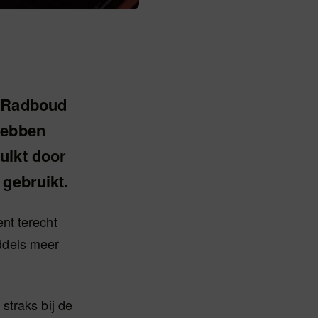
e Radboud
hebben
uikt door
 gebruikt.
nt terecht
iddels meer
straks bij de