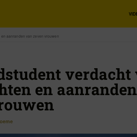
VID
n en aanranden van zeven vrouwen
student verdacht
hten en aanranden
vrouwen
loeme