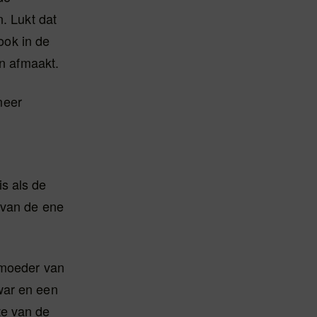
. Lukt dat
 ook in de
en afmaakt.
 meer
s als de
 van de ene
 moeder van
war en een
te van de