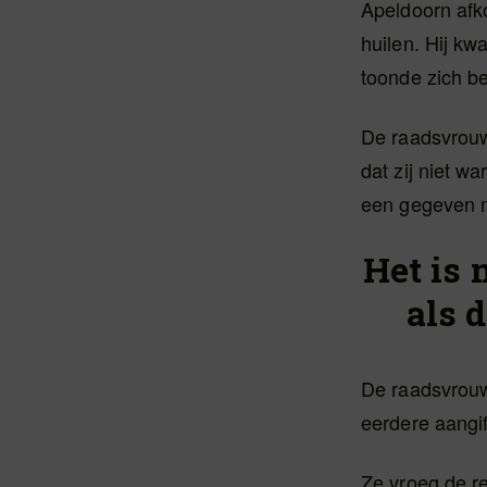
Apeldoorn afko
huilen. Hij kwa
toonde zich b
De raadsvrouw
dat zij niet 
een gegeven 
Het is 
als 
De raadsvrouw
eerdere aangif
Ze vroeg de re