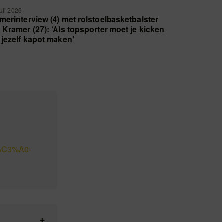
juli 2026
merinterview (4) met rolstoelbasketbalster
 Kramer (27): ‘Als topsporter moet je kicken
 jezelf kapot maken’
t%C3%A0-