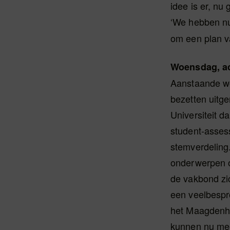
idee is er, n
‘We hebben nu
om een plan v
Woensdag, a
Aanstaande wo
bezetten uitge
Universiteit 
student-asses
stemverdeling
onderwerpen o
de vakbond zic
een veelbespr
het Maagdenhu
kunnen nu mee