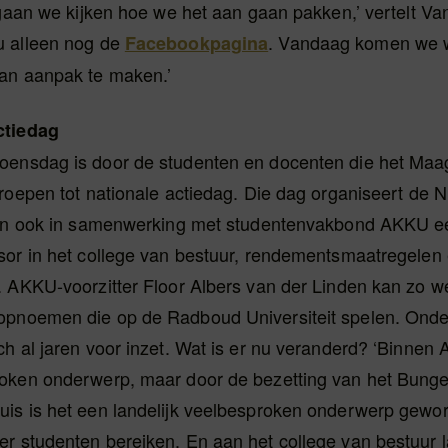
u gaan we kijken hoe we het aan gaan pakken,’ vertelt 
 alleen nog de
. Vandaag komen we 
Facebookpagina
an aanpak te maken.’
ctiedag
ensdag is door de studenten en docenten die het Maa
roepen tot nationale actiedag. Die dag organiseert de 
dan ook in samenwerking met studentenvakbond AKKU e
sor in het college van bestuur, rendementsmaatregelen 
. AKKU-voorzitter Floor Albers van der Linden kan zo w
pnoemen die op de Radboud Universiteit spelen. Ond
h al jaren voor inzet. Wat is er nu veranderd? ‘Binnen 
oken onderwerp, maar door de bezetting van het Bungeh
is is het een landelijk veelbesproken onderwerp gewo
r studenten bereiken. En aan het college van bestuur l