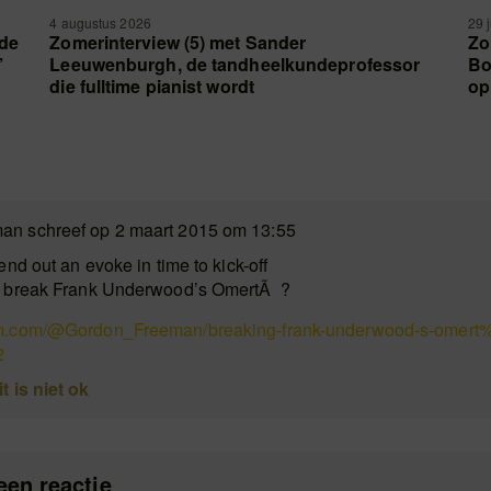
4 augustus 2026
29 
 de
Zomerinterview (5) met Sander
Zo
’
Leeuwenburgh, de tandheelkundeprofessor
Bo
die fulltime pianist wordt
op
an schreef op 2 maart 2015 om 13:55
send out an evoke in time to kick-off
to break Frank Underwood’s OmertÃ ?
um.com/@Gordon_Freeman/breaking-frank-underwood-s-omer
2
it is niet ok
een reactie