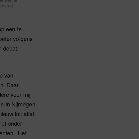
denten en
enshot
op een te
beter volgens
n debat.
ne van
an. Daar
ere voor mij
e in Nijmegen
euw initiatief:
met onder
enten. ‘Het