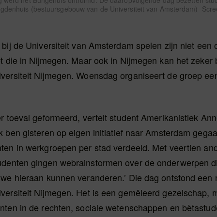
g werd het Bungehuis ontruimd. De daaropvolgende dag bezetten stu
gdenhuis (bestuursgebouw van de Universiteit van Amsterdam) Scre
bij de Universiteit van Amsterdam spelen zijn niet een 
t die in Nijmegen. Maar ook in Nijmegen kan het zeker 
versiteit Nijmegen. Woensdag organiseert de groep ee
r toeval geformeerd, vertelt student Amerikanistiek An
k ben gisteren op eigen initiatief naar Amsterdam gega
ten in werkgroepen per stad verdeeld. Met veertien and
denten gingen webrainstormen over de onderwerpen di
we hieraan kunnen veranderen.’ Die dag ontstond een ni
versiteit Nijmegen. Het is een gemêleerd gezelschap, 
nten in de rechten, sociale wetenschappen en bètastud