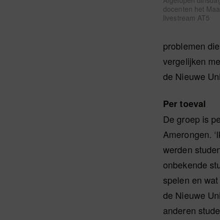
Afgelopen dinsda
docenten het Maa
livestream AT5
problemen die 
vergelijken me
de Nieuwe Uni
Per toeval
De groep is pe
Amerongen. ‘I
werden studen
onbekende stu
spelen en wat 
de Nieuwe Uni
anderen stude