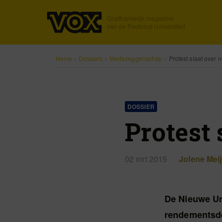
Onafhankelijk magazine
van de Radboud Universiteit
Home
»
Dossiers
»
Medezeggenschap
»
Protest slaat over
DOSSIER
Protest
02 mrt 2015
Jolene Meij
De Nieuwe Uni
rendementsde