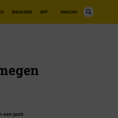
EO
MAGAZINE
APP
ENGLISH
jmegen
n een punt