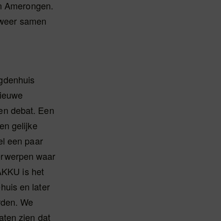
Van Amerongen.
weer samen
gdenhuis
Nieuwe
en debat. Een
en gelijke
el een paar
erwerpen waar
AKKU is het
uis en later
rden. We
aten zien dat