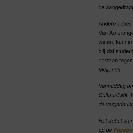
de aangedrage
Andere acties 
Van Amerongen
weten, kunnen
blij dat stud
opstaan tegen 
Meijerink
Vanmiddag om 
CultuurCafé. 
de vergaderin
Het debat sta
op de
Facebo