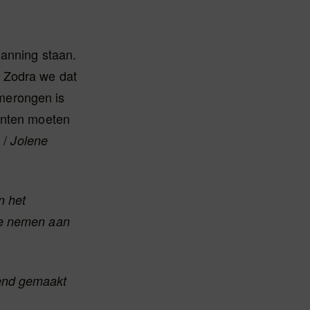
lanning staan.
. Zodra we dat
merongen is
denten moeten
 /
Jolene
n het
te nemen aan
kend gemaakt