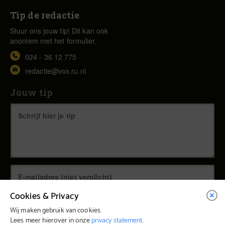
Tip de redactie
Stuur ons jouw tip! Dit kan ook
anoniem met het formulier.
024 - 36 12 775
redactie@vox.ru.nl
Jouw tip
Cookies & Privacy
Wij maken gebruik van cookies.
Lees meer hierover in onze
privacy statement
.