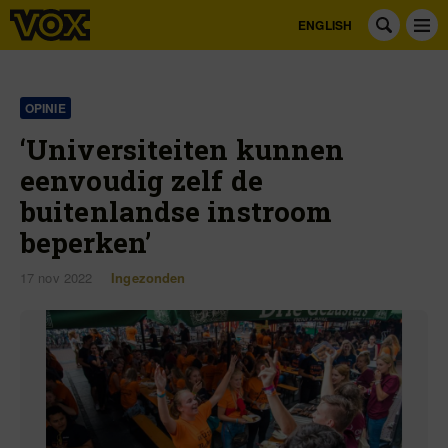
ENGLISH
OPINIE
‘Universiteiten kunnen
eenvoudig zelf de
buitenlandse instroom
beperken’
17 nov 2022
Ingezonden