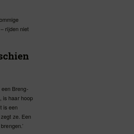
 sommige
– rijden niet
sschien
s een Breng-
, is haar hoop
t is een
, zegt ze. Een
 brengen.’