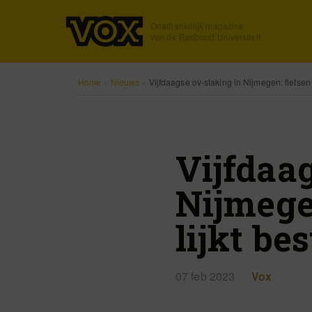
Onafhankelijk magazine
van de Radboud Universiteit
Home
»
Nieuws
»
Vijfdaagse ov-staking in Nijmegen: fietsen n
Vijfdaa
Nijmegen
lijkt be
07 feb 2023
Vox