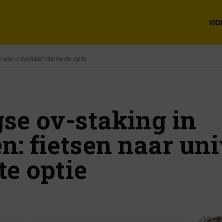
VID
aar universiteit lijkt beste optie
gse ov-staking in
: fietsen naar uni
ste optie