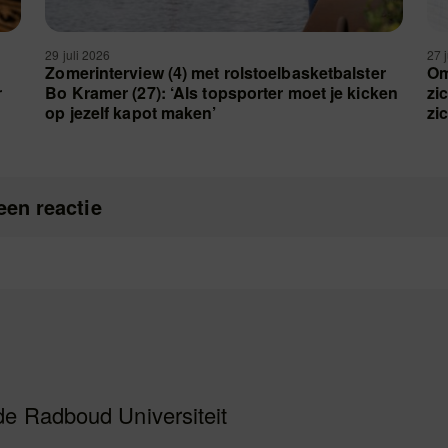
29 juli 2026
27 
Zomerinterview (4) met rolstoelbasketbalster
Om
r
Bo Kramer (27): ‘Als topsporter moet je kicken
zi
op jezelf kapot maken’
zi
een reactie
de Radboud Universiteit