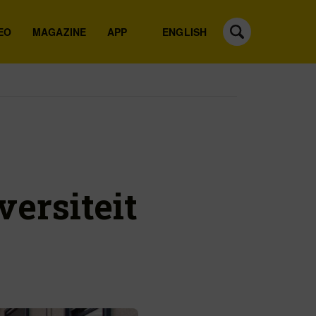
EO
MAGAZINE
APP
ENGLISH
versiteit