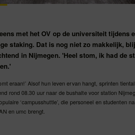
ens met het OV op de universiteit tijdens 
ge staking. Dat is nog niet zo makkelijk, bli
tend in Nijmegen. 'Heel stom, ik had de st
en.'
komt eraan!’ Alsof hun leven ervan hangt, sprinten tienta
d rond 08.30 uur naar de bushalte voor station Nijme
populaire ‘campusshuttle’, die personeel en studenten 
 HAN en umc brengt.