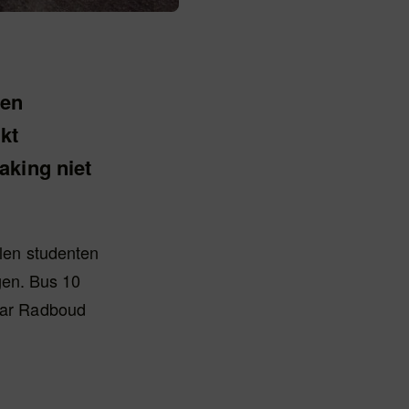
een
jkt
aking niet
llen studenten
gen. Bus 10
naar Radboud