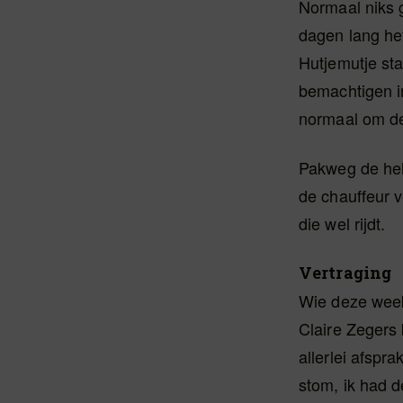
Normaal niks g
dagen lang het
Hutjemutje sta
bemachtigen in
normaal om de
Pakweg de helf
de chauffeur 
die wel rijdt.
Vertraging
Wie deze week
Claire Zegers
allerlei afspra
stom, ik had d