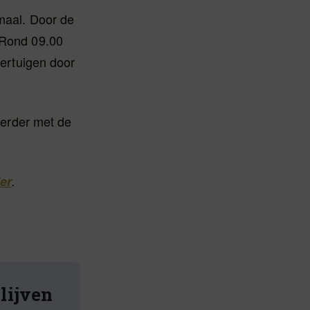
rmaal. Door de
 Rond 09.00
oertuigen door
 eerder met de
er
.
blijven