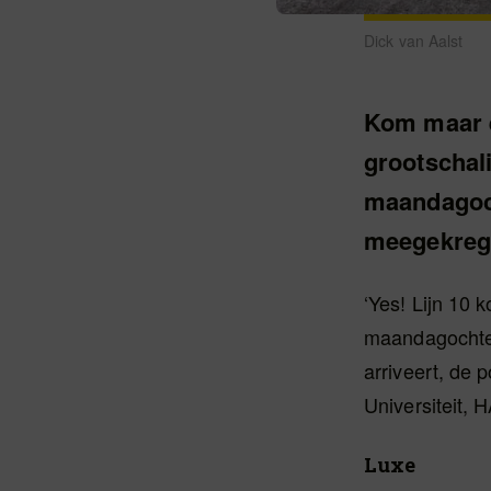
Dick van Aalst
Kom maar e
grootschali
maandagoch
meegekreg
‘Yes! Lijn 10 
maandagochten
arriveert, de 
Universiteit,
Luxe