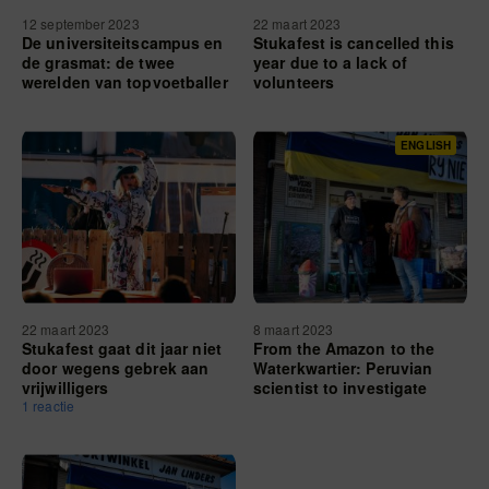
12 september 2023
22 maart 2023
De universiteitscampus en
Stukafest is cancelled this
de grasmat: de twee
year due to a lack of
werelden van topvoetballer
volunteers
Dirk Proper
ENGLISH
22 maart 2023
8 maart 2023
Stukafest gaat dit jaar niet
From the Amazon to the
door wegens gebrek aan
Waterkwartier: Peruvian
vrijwilligers
scientist to investigate
1 reactie
‘Nimweegs’