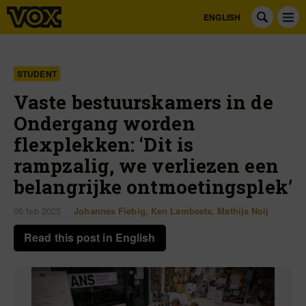
ENGLISH
STUDENT
Vaste bestuurskamers in de
Ondergang worden
flexplekken: ‘Dit is
rampzalig, we verliezen een
belangrijke ontmoetingsplek’
06 feb 2025
Johannes Fiebig
,
Ken Lambeets
,
Mathijs Noij
Read this post in English