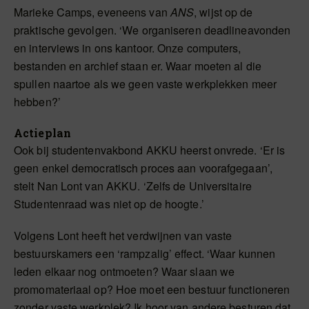
Marieke Camps, eveneens van
ANS
, wijst op de
praktische gevolgen. ‘We organiseren deadlineavonden
en interviews in ons kantoor. Onze computers,
bestanden en archief staan er. Waar moeten al die
spullen naartoe als we geen vaste werkplekken meer
hebben?’
Actieplan
Ook bij studentenvakbond AKKU heerst onvrede. ‘Er is
geen enkel democratisch proces aan voorafgegaan’,
stelt Nan Lont van AKKU. ‘Zelfs de Universitaire
Studentenraad was niet op de hoogte.’
Volgens Lont heeft het verdwijnen van vaste
bestuurskamers een ‘rampzalig’ effect. ‘Waar kunnen
leden elkaar nog ontmoeten? Waar slaan we
promomateriaal op? Hoe moet een bestuur functioneren
zonder vaste werkplek? Ik hoor van andere besturen dat