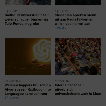
8 juli 2026
1 juli 2026
Radboud Universiteit haalt
Studenten spreken steun
wetenschapper binnen via
uit aan Paula Fikkert en
Tulp Fonds, nog niet
willen deelnemen aan
bekend wie
dialoogsessies
1 reactie
29 juni 2026
19 mei 2026
Wetenschappers kritisch op
Internetcapaciteit
AI-cursussen Radboud in’to
uitgebreid:
Languages; talencentrum
universiteitsnetwerk is klaar
benadrukt verantwoord
17 reacties
voor topdrukte
gebruik chatbots