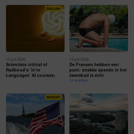
ENGLISH
13 juli 2026
13 juli 2026
Scientists critical of
De Fransen hebben een
Radboud’s ‘in’to
punt: strakke speedo in het
Languages’ AI courses;
zwembad is écht
language centre
hygiënischer, blijkt uit
14 reacties
emphasises the responsible
onderzoek
use of chatbots
BERICHT