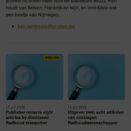
schreef hij onder meer voor de stadskrant Bruzz. Ken
houdt van fietsen, Frankrijk en wijn, en inmiddels ook
een beetje van Nijmegen.
ken.lambeets@proton.me
ENGLISH
15 juli 2026
15 juli 2026
Publisher retracts eight
Uitgever trekt acht artikelen
articles by dismissed
van ontslagen
Radboud researcher
Radboudwetenschapper
terug