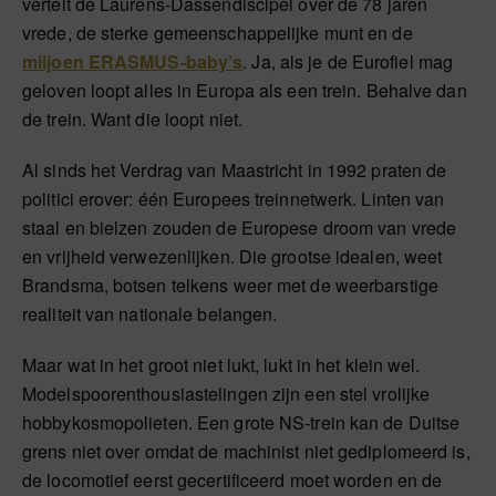
vertelt de Laurens-Dassendiscipel over de 78 jaren
vrede, de sterke gemeenschappelijke munt en de
miljoen ERASMUS-baby’s
. Ja, als je de Eurofiel mag
geloven loopt alles in Europa als een trein. Behalve dan
de trein. Want die loopt niet.
Al sinds het Verdrag van Maastricht in 1992 praten de
politici erover: één Europees treinnetwerk. Linten van
staal en bielzen zouden de Europese droom van vrede
en vrijheid verwezenlijken. Die grootse idealen, weet
Brandsma, botsen telkens weer met de weerbarstige
realiteit van nationale belangen.
Maar wat in het groot niet lukt, lukt in het klein wel.
Modelspoorenthousiastelingen zijn een stel vrolijke
hobbykosmopolieten. Een grote NS-trein kan de Duitse
grens niet over omdat de machinist niet gediplomeerd is,
de locomotief eerst gecertificeerd moet worden en de