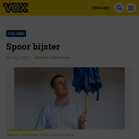
ENGLISH
COLUMN
Spoor bijster
20 sep 2023
Adriaan Duiveman
Adriaan Duiveman. Foto: Dick van Aalst