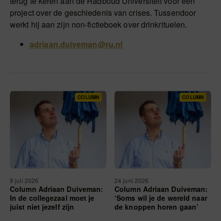
terug te keren aan de Radboud Universiteit voor een
project over de geschiedenis van crises. Tussendoor
werkt hij aan zijn non-fictieboek over drinkrituelen.
adriaan.duiveman@ru.nl
COLUMN
COLUMN
8 juli 2026
24 juni 2026
Column Adriaan Duiveman:
Column Adriaan Duiveman:
In de collegezaal moet je
‘Soms wil je de wereld naar
juist niet jezelf zijn
de knoppen horen gaan’