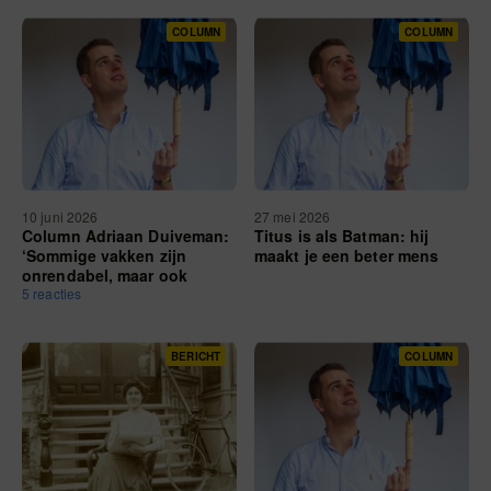
COLUMN
COLUMN
10 juni 2026
27 mei 2026
Column Adriaan Duiveman:
Titus is als Batman: hij
‘Sommige vakken zijn
maakt je een beter mens
onrendabel, maar ook
onmisbaar’
5 reacties
BERICHT
COLUMN