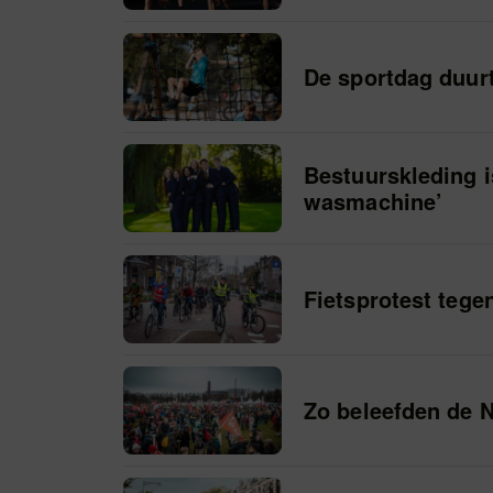
De sportdag duurt
Bestuurskleding i
wasmachine’
Fietsprotest tege
Zo beleefden de 