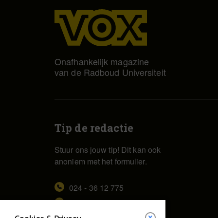
Onafhankelijk magazine
van de Radboud Universiteit
Tip de redactie
Stuur ons jouw tip! Dit kan ook
anoniem met het formulier.
024 - 36 12 775
redactie@vox.ru.nl