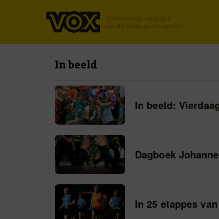
Onafhankelijk magazine
van de Radboud Universiteit
In beeld
In beeld: Vierdaa
Dagboek Johannes
In 25 etappes van