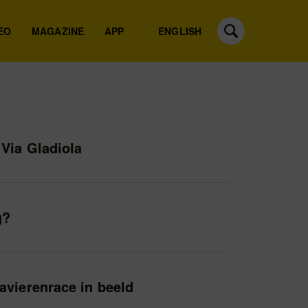
EO
MAGAZINE
APP
ENGLISH
 Via Gladiola
g?
avierenrace in beeld