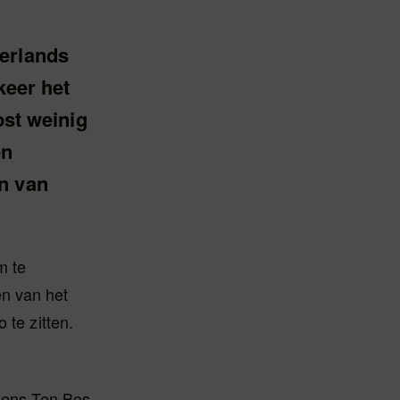
derlands
keer het
ost weinig
en
n van
m te
n van het
 te zitten.
lgens Ten Bos