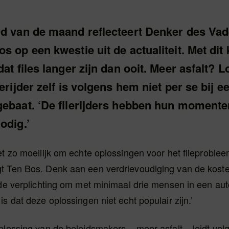
nd van de maand reflecteert Denker des Va
s op een kwestie uit de actualiteit. Met dit 
dat files langer zijn dan ooit. Meer asfalt? L
lerijder zelf is volgens hem niet per se bij e
gebaat. ‘De filerijders hebben hun momente
odig.’
et zo moeilijk om echte oplossingen voor het fileproblee
t Ten Bos. Denk aan een verdrievoudiging van de koste
 de verplichting om met minimaal drie mensen in een auto
is dat deze oplossingen niet echt populair zijn.’
plossing van de beleidsmakers – meer asfalt – leidt vo