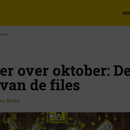
VID
 files
er over oktober: D
van de files
den Broek