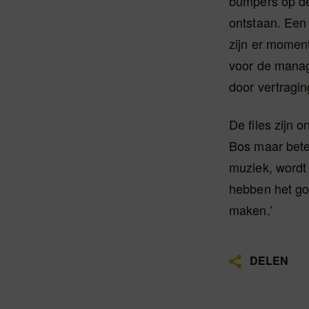
bumpers op de
ontstaan. Een 
zijn er momen
voor de manage
door vertragin
De files zijn 
Bos maar beter
muziek, wordt
hebben het go
maken.’
DELEN