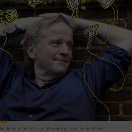
lands René ten Bos. Fotobewerking: Roel Venderbosch