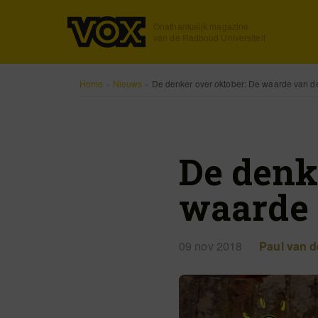
Onafhankelijk magazine
van de Radboud Universiteit
Home
»
Nieuws
»
De denker over oktober: De waarde van de
De denk
waarde 
09 nov 2018
Paul van 