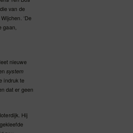
 die van de
 Wijchen. ‘De
oe gaan,
leet nieuwe
een
system
e indruk te
en dat er geen
oterdijk. Hij
 gekleefde