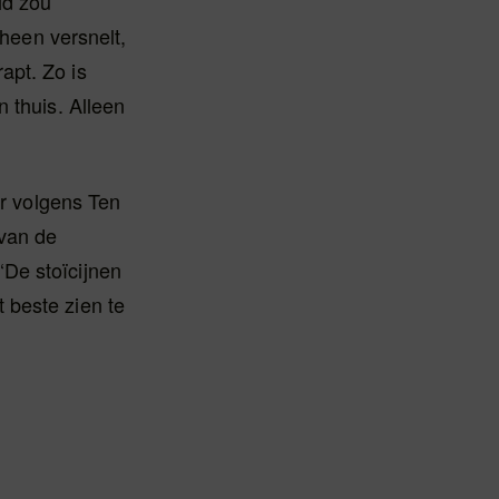
id zou
 heen versnelt,
apt. Zo is
 thuis. Alleen
er volgens Ten
 van de
De stoïcijnen
 beste zien te