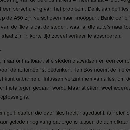
t een verschuiving van het probleem. Denk aan de files
 op de A50 zijn verschoven naar knooppunt Bankhoef bij
van de files is dat de steden, waar al die auto’s naar t
staat zijn in korte tijd zoveel verkeer te absorberen.’
r
, maar onhaalbaar: alle steden platwalsen en een comp
 voor de automobilist bedenken. Ten Bos noemt de file 
niet kunt uitbannen. ‘Intussen verzint men van alles, om d
echt iets tegen gedaan wordt. Maar stiekem weet iedere
plossing is.’
nige filosofen die over files heeft nagedacht, is Peter Sl
jaar geleden nog vurig dat ergens tussen de aan elkaar