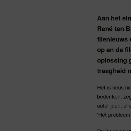
Aan het ei
René ten Bo
filenieuws 
op en de fi
oplossing 
traagheid n
Het is heus ni
bedenken, zeg
autorijden, of
‘Het probleem 
De favoriete o