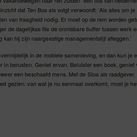
 vakantiewegen naar het zuiden een flits van helderhe
inzicht dat Ten Bos als volgt verwoordt: ‘Als alles om je
ten van traagheid nodig. Er moet op de rem worden getr
r de dagelijkse file de onmisbare buffer tussen werk en
g kan hij zijn naargeestige managementstijl afleggen.’
onvermijdelijk in de mobiele samenleving, en dan kun je 
 in berusten. Geniet ervan. Beluister een boek, geniet
 weer een beschaafd mens. Met de Stoa als raadgever. ‘
ed gezien: van wat je nu eenmaal overkomt, moet je het