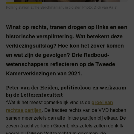
Polling station at the Berchmanianum cloister. Photo: Dick van Aalst
Winst op rechts, tranen drogen op links en een
historische versplintering. Wat betekent deze
verkiezingsuitslag? Hoe kon het zover komen
en wat zijn de gevolgen? Drie Radboud-
wetenschappers reflecteren op de Tweede
Kamerverkiezingen van 2021.
Peter van der Heiden, politicoloog en werkzaam
bij de Letterenfaculteit
‘Wat ik het meest opmerkelijk vind is de
groei van
rechtse partijen
. De fracties rechts van de VVD hebben
samen meer zetels dan alle linkse partijen bij elkaar. De
zeven à acht verloren GroenLinks-zetels zullen denk ik
vooral bij D66 en Volt terecht zijn gekomen, de