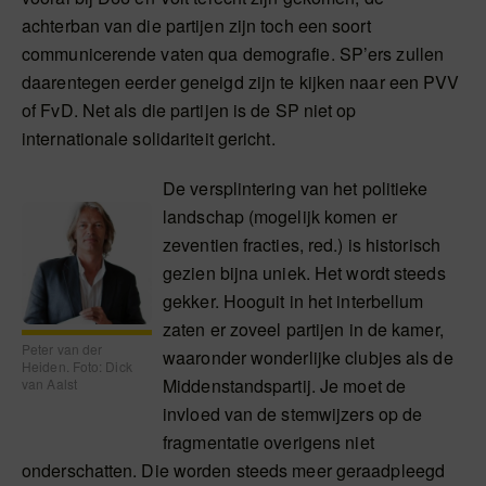
achterban van die partijen zijn toch een soort
communicerende vaten qua demografie. SP’ers zullen
daarentegen eerder geneigd zijn te kijken naar een PVV
of FvD. Net als die partijen is de SP niet op
internationale solidariteit gericht.
De versplintering van het politieke
landschap (mogelijk komen er
zeventien fracties, red.) is historisch
gezien bijna uniek. Het wordt steeds
gekker. Hooguit in het interbellum
zaten er zoveel partijen in de kamer,
Peter van der
waaronder wonderlijke clubjes als de
Heiden. Foto: Dick
Middenstandspartij. Je moet de
van Aalst
invloed van de stemwijzers op de
fragmentatie overigens niet
onderschatten. Die worden steeds meer geraadpleegd