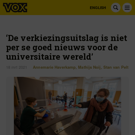
ENGLISH
‘De verkiezingsuitslag is niet
per se goed nieuws voor de
universitaire wereld’
18 mrt 2021
Annemarie Haverkamp
,
Mathijs Noij
,
Stan van Pelt