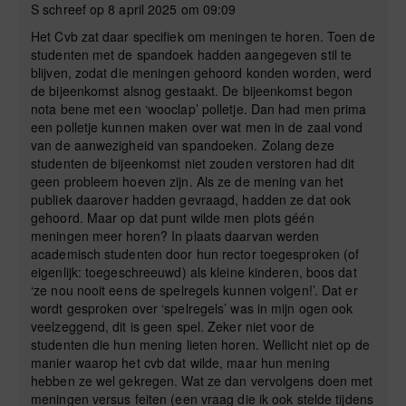
S schreef op 8 april 2025 om 09:09
Het Cvb zat daar specifiek om meningen te horen. Toen de
studenten met de spandoek hadden aangegeven stil te
blijven, zodat die meningen gehoord konden worden, werd
de bijeenkomst alsnog gestaakt. De bijeenkomst begon
nota bene met een ‘wooclap’ polletje. Dan had men prima
een polletje kunnen maken over wat men in de zaal vond
van de aanwezigheid van spandoeken. Zolang deze
studenten de bijeenkomst niet zouden verstoren had dit
geen probleem hoeven zijn. Als ze de mening van het
publiek daarover hadden gevraagd, hadden ze dat ook
gehoord. Maar op dat punt wilde men plots géén
meningen meer horen? In plaats daarvan werden
academisch studenten door hun rector toegesproken (of
eigenlijk: toegeschreeuwd) als kleine kinderen, boos dat
‘ze nou nooit eens de spelregels kunnen volgen!’. Dat er
wordt gesproken over ‘spelregels’ was in mijn ogen ook
veelzeggend, dit is geen spel. Zeker niet voor de
studenten die hun mening lieten horen. Wellicht niet op de
manier waarop het cvb dat wilde, maar hun mening
hebben ze wel gekregen. Wat ze dan vervolgens doen met
meningen versus feiten (een vraag die ik ook stelde tijdens