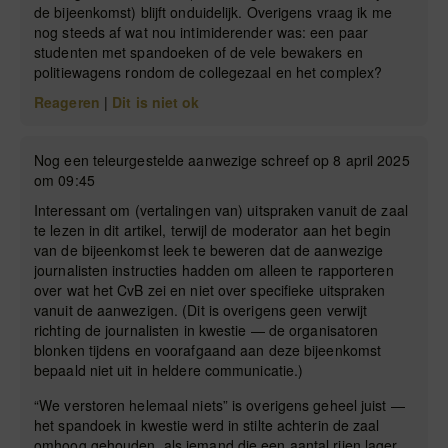
de bijeenkomst) blijft onduidelijk. Overigens vraag ik me
nog steeds af wat nou intimiderender was: een paar
studenten met spandoeken of de vele bewakers en
politiewagens rondom de collegezaal en het complex?
Reageren
|
Dit is niet ok
Nog een teleurgestelde aanwezige schreef op 8 april 2025
om 09:45
Interessant om (vertalingen van) uitspraken vanuit de zaal
te lezen in dit artikel, terwijl de moderator aan het begin
van de bijeenkomst leek te beweren dat de aanwezige
journalisten instructies hadden om alleen te rapporteren
over wat het CvB zei en niet over specifieke uitspraken
vanuit de aanwezigen. (Dit is overigens geen verwijt
richting de journalisten in kwestie — de organisatoren
blonken tijdens en voorafgaand aan deze bijeenkomst
bepaald niet uit in heldere communicatie.)
“We verstoren helemaal niets” is overigens geheel juist —
het spandoek in kwestie werd in stilte achterin de zaal
omhoog gehouden, als iemand die een aantal rijen lager