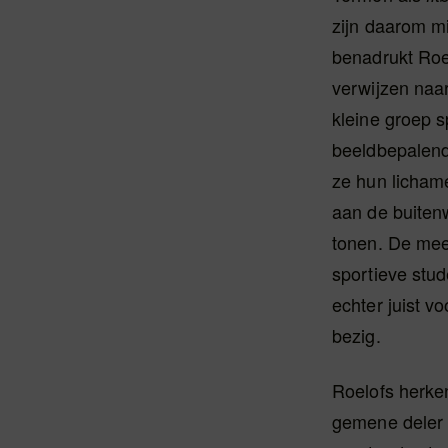
zijn daarom m
benadrukt Roe
verwijzen naa
kleine groep s
beeldbepalend
ze hun licham
aan de buiten
tonen. De me
sportieve stud
echter juist vo
bezig.
Roelofs herke
gemene deler