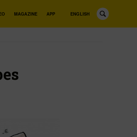
EO
MAGAZINE
APP
ENGLISH
pes