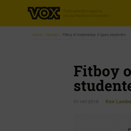
Onafhankelijk magazine
van de Radboud Universiteit
Home
»
Nieuws
»
Fitboy of Instameisje. 5 types studenten
Fitboy o
student
01 mrt 2019
Ken Lambe