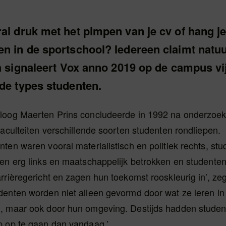
al druk met het pimpen van je cv of hang je
n in de sportschool? Iedereen claimt natuu
ch signaleert Vox anno 2019 op de campus vi
nde types studenten.
loog Maerten Prins concludeerde in 1992 na onderzoek
faculteiten verschillende soorten studenten rondliepen.
ten waren vooral materialistisch en politiek rechts, st
ren erg links en maatschappelijk betrokken en student
rrièregericht en zagen hun toekomst rooskleurig in’, zeg
denten worden niet alleen gevormd door wat ze leren in
, maar ook door hun omgeving. Destijds hadden student
p op te gaan dan vandaag.’