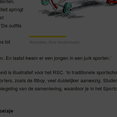
denten.
iteit springt
et
‘De outfits
es tot
Illustraties: Roel Venderbosch.
n. En laatst kwam er een jongen in een jurk sporten.’
eid is illustratief voor het RSC. ‘In traditionele sportscho
orters, zoals de
, veel duidelijker aanwezig. Stud
fitboy
iegeling van de samenleving, waardoor je in het Sportc
meisje