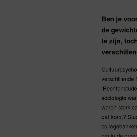
Ben je voor
de gewichte
te zijn, to
verschille
Cultuurpsycho
verschillende 
‘Rechtenstuden
sociologie wa
waren sterk ca
dat komt? Stu
collegebanken
om in de groe