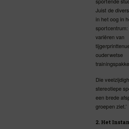
sportende stu
Juist de divers
in het oog in h
sportcentrum: 
variëren van
tijgerprinttenu
ouderwetse
trainingspakke
Die veelzijdigh
stereotiepe sp
een brede afsp
groepen ziet.’
2. Het Insta