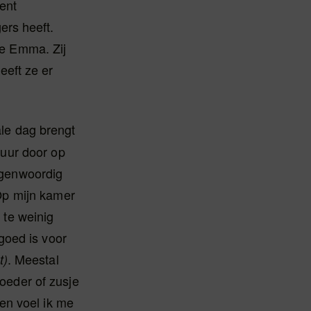
dent
ers heeft.
je Emma. Zij
eeft ze er
le dag brengt
 uur door op
egenwoordig
‘Op mijn kamer
 te weinig
 goed is voor
. Meestal
t)
eder of zusje
hen voel ik me