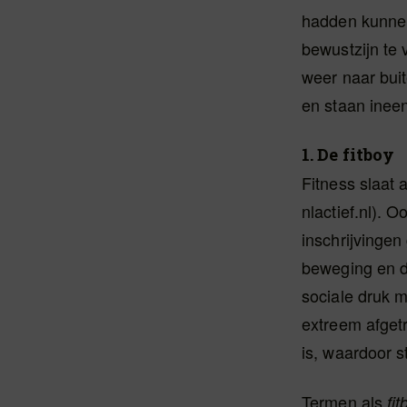
hadden kunnen 
bewustzijn te 
weer naar buit
en staan ineen
1. De fitboy
Fitness slaat
nlactief.nl). 
inschrijvingen
beweging en da
sociale druk m
extreem afget
is, waardoor s
Termen als
fit