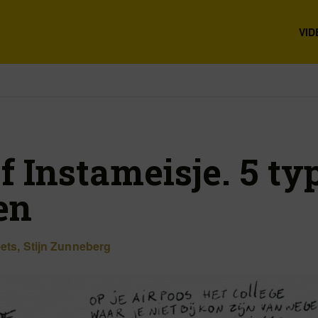
VID
f Instameisje. 5 ty
en
ets
,
Stijn Zunneberg