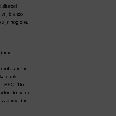
cultureel
vrij blanco
 zijn nog bleu
 (bron:
l
n met sport en
 kan ook
het RSC. ‘De
porten de norm
ns aanmelden.’