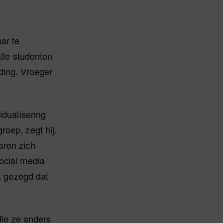
ar te
alle studenten
ding. Vroeger
idualisering
roep, zegt hij.
eren zich
social media
et gezegd dat
die ze anders