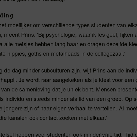
eding
et moeilijker om verschillende types studenten van elka
 meent Prins. ‘Bij psychologie, waar ik les geef, lijken 
na alle meisjes hebben lang haar en dragen dezelfde kle
te hippies, goths en metalheads in de collegezaal.’
 de dag minder subculturen zijn, wijt Prins aan de indiv
appij. Je wordt raar aangekeken als je kiest voor een g
s van de samenleving dat je uniek bent. Mensen present
s individu en steeds minder als lid van een groep. Op 
e jongere zijn of haar eigen verhaal te vertellen. Al mo
die kanalen ook contact zoeken met elkaar.’
telsel hebben veel studenten ook minder vrije tijd. Tijd 