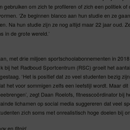
gebruiken om zich te profileren of zich een politiek of 
vormen. ‘Ze beginnen blanco aan hun studie en ze gaan 
en. Na hun studie zijn ze nog altijd maar 22 jaar oud. Ze
s in de grote wereld.’
 aan, met drie miljoen sportschoolabonnementen in 2018
Ook bij het Radboud Sportcentrum (RSC) groeit het aanta
 gestaag. ‘Het is positief dat zo veel studenten bezig zij
t het voor sommigen zelfs een leefstijl wordt. Maar dit
eebrengen’, zegt Daan Roelofs, fitnesscoördinator bij 
rainde lichamen op social media suggereren dat veel s
tudenten zich soms met onrealistisch hoge doelen bij o
en
boy
fitgirl