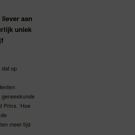
 liever aan
rlijk uniek
jf
 dat op
udenten
en geneeskunde
t Prins. ‘Hoe
 de
en meer tijd