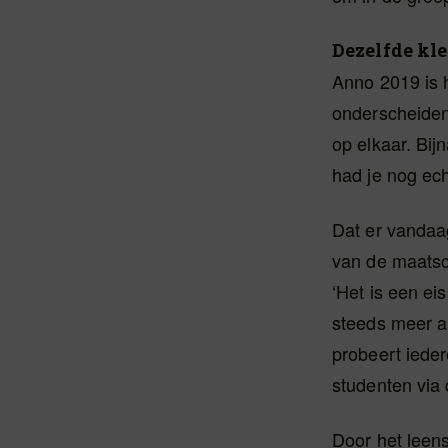
Dezelfde kl
Anno 2019 is h
onderscheiden,
op elkaar. Bij
had je nog ech
Dat er vandaag
van de maatsch
‘Het is een ei
steeds meer al
probeert ieder
studenten via 
Door het leens