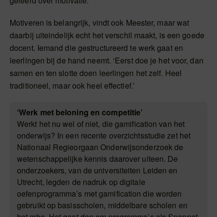
geleerd over motivatie.’
Motiveren is belangrijk, vindt ook Meester, maar wat
daarbij uiteindelijk echt het verschil maakt, is een goede
docent. Iemand die gestructureerd te werk gaat en
leerlingen bij de hand neemt. ‘Eerst doe je het voor, dan
samen en ten slotte doen leerlingen het zelf. Heel
traditioneel, maar ook heel effectief.’
‘Werk met beloning en competitie’
Werkt het nu wel of niet, die gamification van het
onderwijs? In een recente overzichtsstudie zet het
Nationaal Regieorgaan Onderwijsonderzoek de
wetenschappelijke kennis daarover uiteen. De
onderzoekers, van de universiteiten Leiden en
Utrecht, legden de nadruk op digitale
oefenprogramma’s met gamification die worden
gebruikt op basisscholen, middelbare scholen en
het mbo. Het gaat dan om programma’s als Snappet