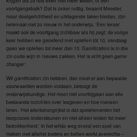
krijgen als ze iets even niet meer weten, of een
voortgangsbalk? Dat is zeker nuttig, beaamt Meester,
maar doelgerichtheid en uitdagende taken bieden, zijn
helemaal niet zo nieuw in het onderwijs. ‘Een leraar
maakt ook de voortgang zichtbaar als hij zegt: de vorige
keer hebben we geoefend met optellen tót 10, vandaag
gaan we optellen tot meer dan 10. Gamification is in die
zin oude wijn in nieuwe zakken. Het is echt geen
game
changer
.’
Wil gamification zin hebben, dan moet er aan bepaalde
voorwaarden worden voldaan, betoogt de
onderwijskundige. Het moet niet voorbijgaan aan alle
bestaande inzichten over lesgeven en hoe mensen
leren. ‘Het allerbelangrijkst is dat spelelementen het
leerproces ondersteunen en niet alleen leiden tot meer
betrokkenheid.’ In het wilde weg overal een spel van
maken met allerlei toeters en bellen werkt averechts –