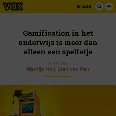
ENGLISH
Gamification in het
onderwijs is meer dan
alleen een spelletje
28 jun 2021
Mathijs Noij
,
Stan van Pelt