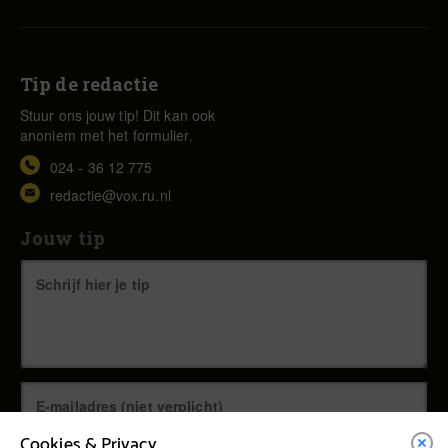
Tip de redactie
Stuur ons jouw tip! Dit kan ook
anoniem met het formulier.
024 - 36 12 775
redactie@vox.ru.nl
Jouw tip
Cookies & Privacy