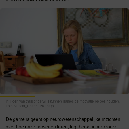
In tijden van thuisonderwijs kunnen games de motivatie op peil houden.
Foto Muscat_Coach (Pixabay)
De game is geënt op neurowetenschappelijke inzichten
over hoe onze hersenen leren, legt hersenonderzoeker