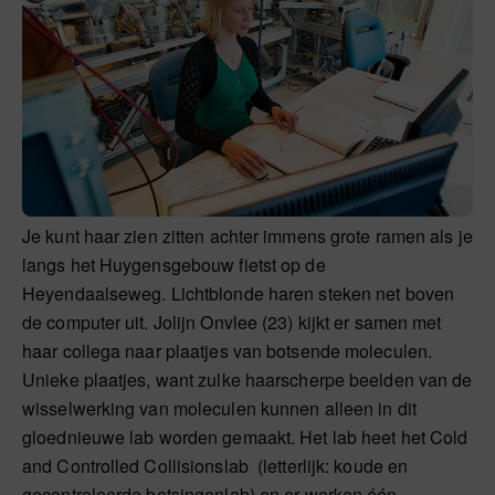
Je kunt haar zien zitten achter immens grote ramen als je
langs het Huygensgebouw fietst op de
Heyendaalseweg. Lichtblonde haren steken net boven
de computer uit. Jolijn Onvlee (23) kijkt er samen met
haar collega naar plaatjes van botsende moleculen.
Unieke plaatjes, want zulke haarscherpe beelden van de
wisselwerking van moleculen kunnen alleen in dit
gloednieuwe lab worden gemaakt. Het lab heet het Cold
and Controlled Collisionslab (letterlijk: koude en
gecontroleerde botsingenlab) en er werken één