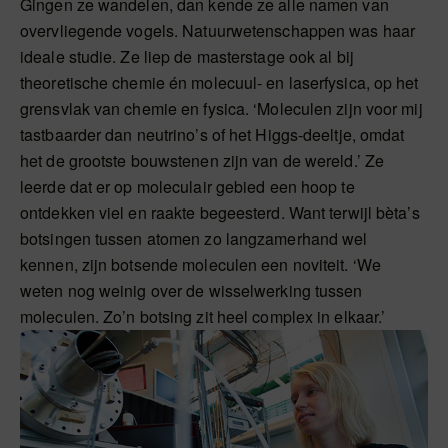
Gingen ze wandelen, dan kende ze alle namen van
overvliegende vogels. Natuurwetenschappen was haar
ideale studie. Ze liep de masterstage ook al bij
theoretische chemie én molecuul- en laserfysica, op het
grensvlak van chemie en fysica. ‘Moleculen zijn voor mij
tastbaarder dan neutrino’s of het Higgs-deeltje, omdat
het de grootste bouwstenen zijn van de wereld.’ Ze
leerde dat er op moleculair gebied een hoop te
ontdekken viel en raakte begeesterd. Want terwijl bèta’s
botsingen tussen atomen zo langzamerhand wel
kennen, zijn botsende moleculen een noviteit. ‘We
weten nog weinig over de wisselwerking tussen
moleculen. Zo’n botsing zit heel complex in elkaar.’