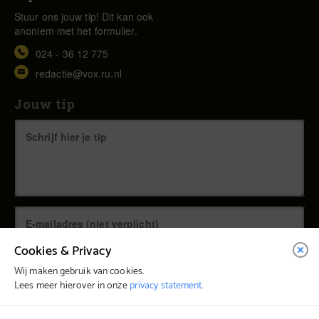
Stuur ons jouw tip! Dit kan ook
anoniem met het formulier.
024 - 36 12 775
redactie@vox.ru.nl
Jouw tip
Cookies & Privacy
Wij maken gebruik van cookies.
Lees meer hierover in onze
privacy statement
.