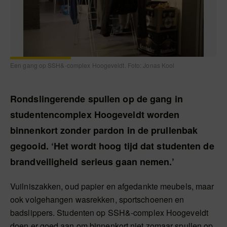
Een gang op SSH&-complex Hoogeveldt. Foto: Jonas Kool
Rondslingerende spullen op de gang in
studentencomplex Hoogeveldt worden
binnenkort zonder pardon in de prullenbak
gegooid. ‘Het wordt hoog tijd dat studenten de
brandveiligheid serieus gaan nemen.’
Vuilniszakken, oud papier en afgedankte meubels, maar
ook volgehangen wasrekken, sportschoenen en
badslippers. Studenten op SSH&-complex Hoogeveldt
doen er goed aan om binnenkort niet zomaar spullen op