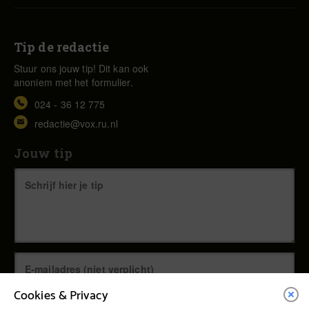
Tip de redactie
Stuur ons jouw tip! Dit kan ook
anoniem met het formulier.
024 - 36 12 775
redactie@vox.ru.nl
Jouw tip
Cookies & Privacy