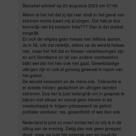
Barzabel schreef op 23 augustus 2023 om 07:06
Alleen al het feit dat jij dat raar vindt in het geval van
extreem rechts baart mij al zorgen. Dat heb je dus
kennelijk niet bij extreem links??? Dan is dat dubbel
zorgelijk.
En ook de religies gaan helaas niet feilloos samen.
Ja in NL lukt dat redelijk, elders op de wereld helaas
niet, maar het feit dat er Koraan verscheuringen zijn
en anti Semitisme en tal van andere voorbeelden
blijkt wel dat het hier ook niet gaat. Gewelddadige
uitingen zijn er ook al genoeg geweest in naam van
het geloof…
De wereld verandert en de mens ook. Tolerantie is
er steeds minder, gedachten en uitingen worden
extremer. Dus het is juist belangrijk om in gesprek te
blijven met elkaar en vooral geen kloven in de
maatschappij te krijgen gebasseerd op geloof,
politieke voorkeur, ras, geaardheid of wat dan ook.
Nederland is juist zo mooi omdat het zo vrij is in de
uiting van de mening. Zwijg dan ook geen groepen
dood, maar ga juist het gesprek aan en houd de