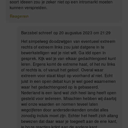
soort ideeen zou je zeker niet op een intromarkt moeten
kunnen verspreiden.
Reageren
Barzabel schreef op 20 augustus 2023 om 21:29
Het simpelweg doodzwijgen van eventueel extreem
rechts of extreem links zou juist datgene in te
bewerkstelligen wat je niet wilt. Ga idd open in
gesprek. Kijk wat je van elkaar gedachtengoed kunt
leren. Ergens komt de extreme haat, of het nu links
of rechts is, of vanuit het geloof. Overal waar
extreem voor staat klopt op voorhand al niet. Echt
juist in een open debat kun je wel goed waarnemen
waar het gedachtengoed op is gebaseerd.
Nederland is een land wat zich heel lang heeft open
gesteld voor iedereen. Misschien hebben wij daarbij
wel onze waarden en normen teveel laten
wegcijferen door andersdenkenden omdat alles
zonodig incluis moet zijn. Echter het heeft zich allang
bewezen dat daar waar je toegeeft aan de ene kant,
je boze reacties krijgt aan de andere kant.