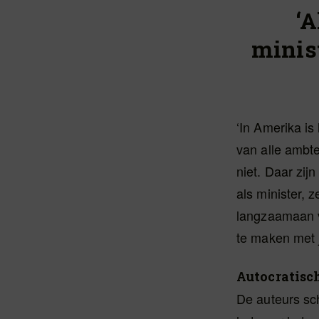
‘A
minis
‘In Amerika is
van alle ambte
niet. Daar zij
als minister, z
langzaamaan v
te maken met j
Autocratisc
De auteurs sc