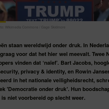
oto: Wikimedia Commons / Gage Skidmore
ën staan wereldwijd onder druk. In Nederl
 graag voor dat het hier wel meevalt. Twee
pers vinden dat ‘naïef’. Bart Jacobs, hoogl
curity, privacy & identity, en Rowin Janse
eerd in het nationale veiligheidsrecht, sch
ek 'Democratie onder druk'. Hun boodscha
 is niet voorbereid op slecht weer.