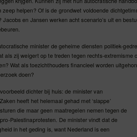
eggen krijgen. Kunnen zij met hun autocratische handbo
 zeep helpen? Of is de grondwet voldoende dichtgeti
? Jacobs en Jansen werken acht scenario’s uit en bestu
ebeuren.
tocratische minister de geheime diensten politiek-gedr
 als zij weigert op te treden tegen rechts-extremisme o
ten? Wat als toezichthouders financieel worden uitgeho
erzoek doen?
voorbeeld dichter bij huis: de minister van
Zaken heeft het helemaal gehad met ‘slappe’
besturen die maar geen maatregelen nemen tegen de
ro-Palestinaprotesten. De minister vindt dat de
igheid in het geding is, want Nederland is een