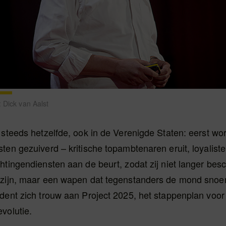
 Dick van Aalst
 steeds hetzelfde, ook in de Verenigde Staten: eerst wo
ten gezuiverd – kritische topambtenaren eruit, loyalist
htingendiensten aan de beurt, zodat zij niet langer be
 zijn, maar een wapen dat tegenstanders de mond snoer
dent zich trouw aan Project 2025, het stappenplan voor
volutie.