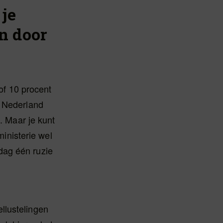
 je
n door
 of 10 procent
n Nederland
. Maar je kunt
ministerie wel
dag één ruzie
llustelingen