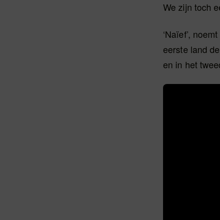
We zijn toch 
‘Naïef’, noemt
eerste land de
en in het twee