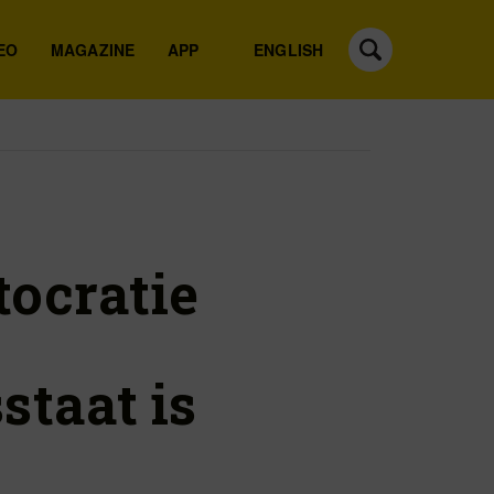
EO
MAGAZINE
APP
ENGLISH
ocratie
staat is