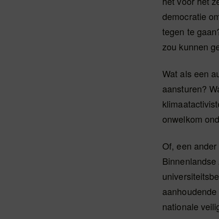
het voor het z
democratie om
tegen te gaan
zou kunnen g
Wat als een au
aansturen? Wat
klimaatactivis
onwelkom ond
Of, een ander 
Binnenlandse 
universiteits
aanhoudende p
nationale veil