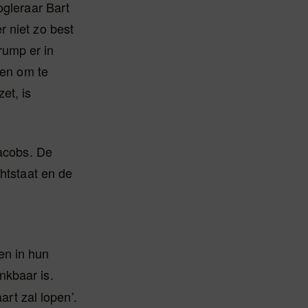
ogleraar Bart
r niet zo best
rump er in
 en om te
et, is
Jacobs. De
chtstaat en de
en in hun
nkbaar is.
art zal lopen’.