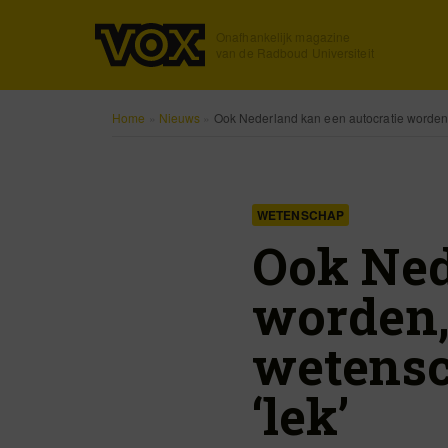
Onafhankelijk magazine
van de Radboud Universiteit
Home
»
Nieuws
»
Ook Nederland kan een autocratie worden,
WETENSCHAP
Ook Ned
worden
wetensc
‘lek’