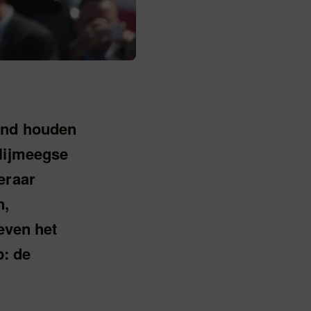
and houden
 Nijmeegse
eraar
n,
reven het
p: de