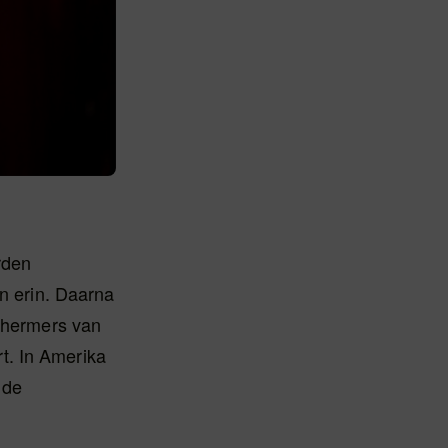
rden
en erin. Daarna
schermers van
t. In Amerika
 de