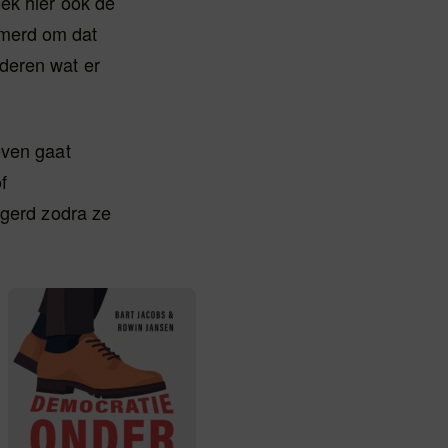
ek hier ook de
mmerd om dat
deren wat er
even gaat
f
ngerd zodra ze