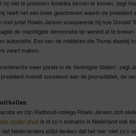
t hij niet te proberen Amerika binnen te komen, zegt ho
ij heeft net een boek geschreven waarin de president e
 met jurist Rowin Jansen analyseerde hij hoe Donald T
slaagde de machtigste democratie ter wereld af te breken
n autocratie. Een van de middelen die Trump daarbij inz
rs zwart maken.
 conferentie meer plaats in de Verenigde Staten’, zegt 
president morrelt succesvol aan de journalistiek, de re
 uithollen
Jacobs en zijn Radboud-collega Rowin Jansen zich stell
is of zo’n scenario in Nederland ook de
tie onder druk
 dat Nederlanders altijd denken dat het hier ‘niet zo’n va